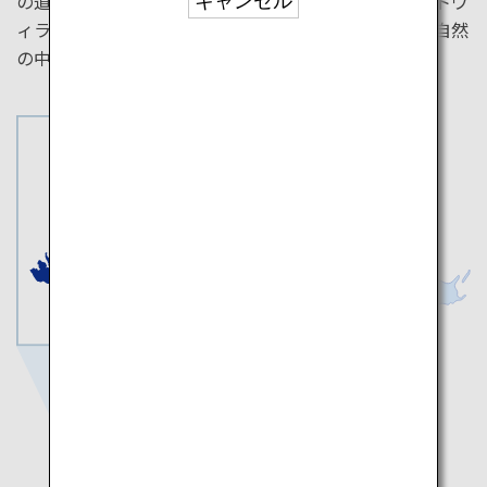
の道が並ぶ竹富島の通りを散策。星のやのプライベートヴ
キャンセル
ィラで素晴らしい滞在を堪能し、西表島では亜熱帯の自然
の中で育つマングローブの景色も楽しめます。
石垣島
竹富島
西表島