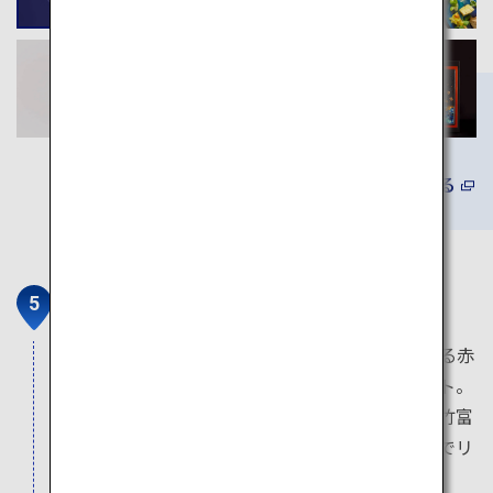
詳しくみる
星のや竹富島
石垣からフェリーでわずか10分。この離島にある赤
瓦の屋根と白い砂の美しい通りは癒しのスポット。
沖縄の伝統的な建築デザインが施された星のや竹富
島に滞在し、三線の音色を聴きながら星空の下でリ
ラックスできます。