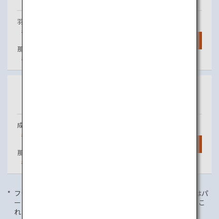
羽田
那覇
毎日
12
便
検索
那覇
石垣
毎日
7
便
東京
石垣
（成田）
那覇 経由
成田
那覇
毎日
1
便
検索
那覇
石垣
毎日
7
便
フライト情報は2020年1月1日現在のものであり、国内便にはパ
ートナー航空会社とのコードシェア便が含まれます。また、こ
れらの情報は予告なく変更される場合がございます。