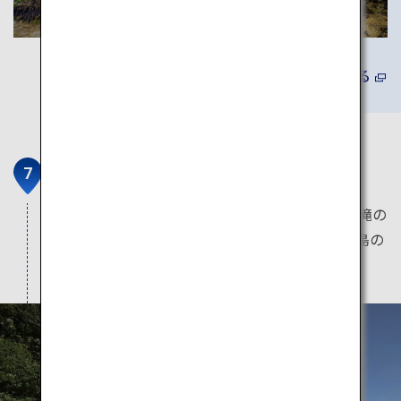
詳しくみる
ピナイサーラの滝
高さ53メートル、沖縄で最も高い滝。滝つぼや滝の
頂上までトレッキング。滝の上から眺める西表島の
マングローブ林は息をのむほどの美しさです。