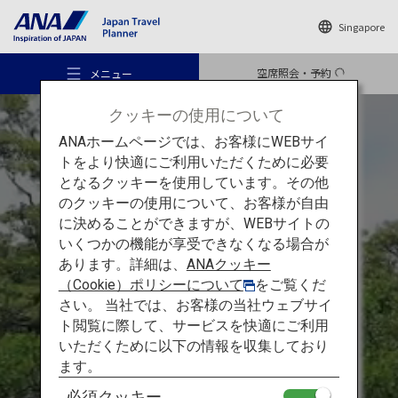
Singapore
空席照会・予約
メニュー
クッキーの使用について
ANAホームページでは、お客様にWEBサイ
トをより快適にご利用いただくために必要
となるクッキーを使用しています。その他
のクッキーの使用について、お客様が自由
おすすめの旅
に決めることができますが、WEBサイトの
いくつかの機能が享受できなくなる場合が
沖縄の離島
あります。詳細は、
ANAクッキー
旅のアイデア
（Cookie）ポリシーについて
をご覧くだ
石垣島・竹富島・西表島：
さい。 当社では、お客様の当社ウェブサイ
ト閲覧に際して、サービスを快適にご利用
日本の
熱帯の
島々
行き先
いただくために以下の情報を収集しており
ます。
必須クッキー