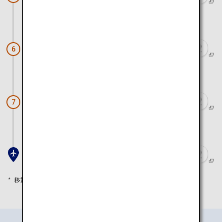
車とフェリーで約50分
仲間川マングローブクルーズ
6
車で約50分
ピナイサーラの滝
7
車とフェリーで約1時間20分
石垣空港
移動時間は目安として参考にしてください