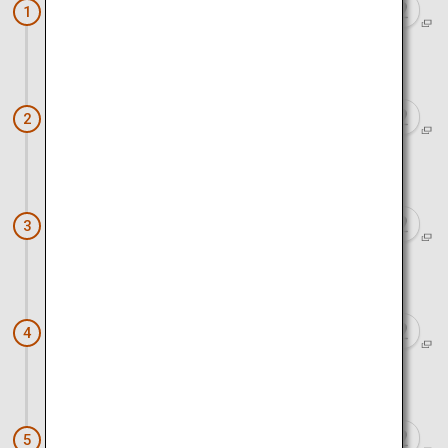
川平湾
1
車で約30分
石垣の食事と泡盛（石垣島ヴィレッジ）
2
車で約10分
石垣島鍾乳洞
3
車で約15分
石垣焼
4
車とフェリーで約40分
星のや竹富島
5