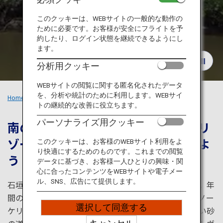
旅のお役立ち情報
このクッキーは、WEBサイトの一般的な動作の
ために必要です。お客様が安全にフライトを予
ANA サービス
約したり、ログイン状態を継続できるようにし
ます。
分析用クッキー
閉じる
WEBサイトの閲覧に関する匿名化されたデータ
を、分析や統計のために利用します。WEBサイ
Home
おすすめの旅
沖縄の離島
トの継続的な改善に役立ちます。
パーソナライズ用クッキー
南の島の自然を体験したり、最高級リ
ゾートでリラックスした時を堪能しよ
このクッキーは、お客様のWEBサイト利用をよ
り快適にするためのものです。これまでの閲覧
う
データに基づき、お客様一人ひとりの興味・関
心に合ったコンテンツをWEBサイトや電子メー
ル、SNS、広告にて提供します。
石垣空港から一年中美しい海に囲まれた沖縄の離島へ。年
間の平均気温は24.3°C。石垣島の豪華リゾートでシュノー
選択して同意する
ケリングや贅沢な滞在を楽しみ、美しい赤瓦屋根と白い砂