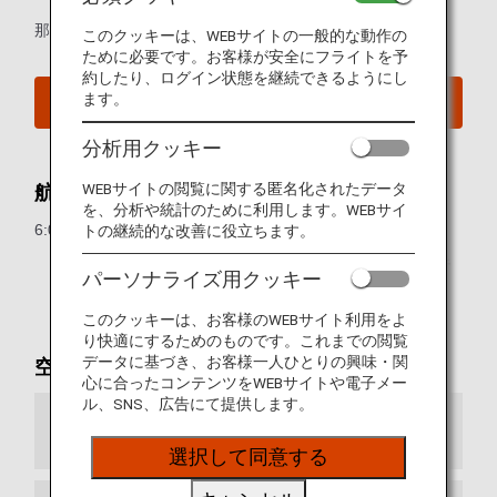
那覇空港の発着ターミナルマップとその他のご案内
このクッキーは、WEBサイトの一般的な動作の
ために必要です。お客様が安全にフライトを予
約したり、ログイン状態を継続できるようにし
ます。
那覇空港ウェブサイト
分析用クッキー
WEBサイトの閲覧に関する匿名化されたデータ
航空券発売受付時間
を、分析や統計のために利用します。WEBサイ
6:05～21:00（日本時間）
トの継続的な改善に役立ちます。
* 空港カウンターの一時閉鎖および営業時間の変更を行
パーソナライズ用クッキー
っている場合がございます。
このクッキーは、お客様のWEBサイト利用をよ
り快適にするためのものです。これまでの閲覧
データに基づき、お客様一人ひとりの興味・関
空港MAP
心に合ったコンテンツをWEBサイトや電子メー
ル、SNS、広告にて提供します。
到着ターミナル
選択して同意する