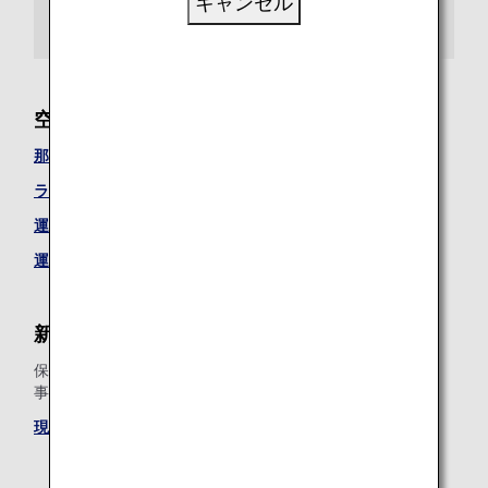
キャンセル
出発ターミナル
空港案内
那覇空港の天気
ラウンジガイド
運航状況のご案内（国際線）
運航状況のご案内（日本国内線）
新サービスのご案内
保安検査場での通過にかかる目安時間を掲示しております。
事前にご確認のうえ、お早めに搭乗口にお越しください。
現在の待ち時間は、こちらからご確認ください
。