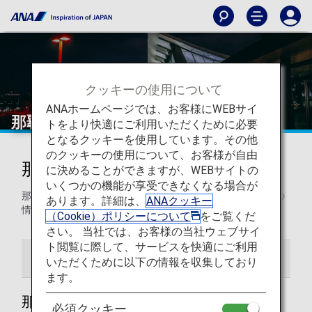
クッキーの使用について
ANAホームページでは、お客様にWEBサイ
那覇空港
トをより快適にご利用いただくために必要
となるクッキーを使用しています。その他
のクッキーの使用について、お客様が自由
那覇空港からの発着
に決めることができますが、WEBサイトの
いくつかの機能が享受できなくなる場合が
那覇空港から最終目的地までの移動をスムーズに行うための
あります。詳細は、
ANAクッキー
情報をご紹介します。
（Cookie）ポリシーについて
をご覧くだ
さい。 当社では、お客様の当社ウェブサイ
ト閲覧に際して、サービスを快適にご利用
空港ガイド
都市情報・空港アクセス
いただくために以下の情報を収集しており
ます。
那覇空港ガイド
必須クッキー