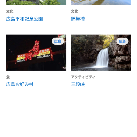
文化
文化
広島平和記念公園
錦帯橋
広島
広島
食
アクティビティ
広島お好み村
三段峡