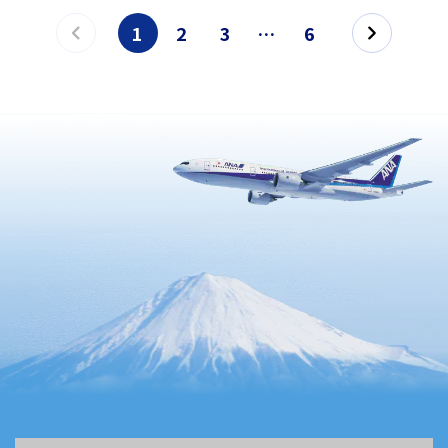
1
2
3
…
6