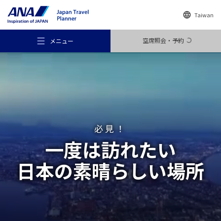
Taiwan
空席照会・予約
メニュー
おすすめの旅
必見！
一度は訪れたい
旅のアイデア
日本の素晴らしい場所
行き先