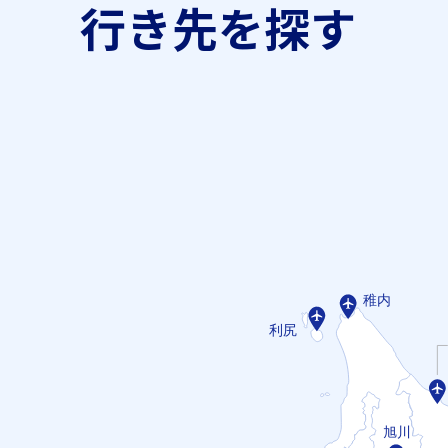
行き先を探す
稚内
利尻
旭川