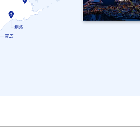
釧路
帯広