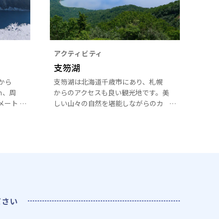
アクティビティ
支笏湖
から
支笏湖は北海道千歳市にあり、札幌
ｍ、周
からのアクセスも良い観光地です。美
ロメート
しい山々の自然を堪能しながらのカ
透明度
ヌー体験、カヤックなどの湖レジャ
て変
ーから、定期観光船や高速艇による
魅了
遊覧、支笏湖温泉の日帰り入浴など
多く
ださい