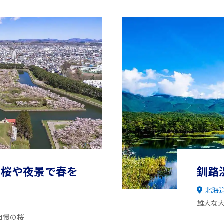
の桜や夜景で春を
釧路
北海
雄大な
自慢の桜