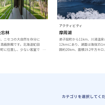
アクティビティ
坐忘林
摩周湖
は、ニセコの大自然を存分に
弟子屈町から11km、川湯温泉
る高級旅館です。北海道虻田
12kmにあり、湖面は海抜351
安町に位置し、少ない客室で
囲約20km、面積19.2平方キ
やかな贅を尽くしたおもてな
ル、最深211.4ｍの世界一級の
海道の旬の食材を楽しめるお
を誇るカルデラ湖は、刻々とし
コースを堪能できます。
わる湖面の変化が訪れる人々を
します。
カテゴリを選択してく