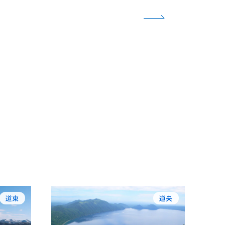
道東
道央