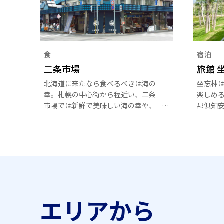
食
宿泊
二条市場
旅館 
北海道に来たなら食べるべきは海の
坐忘林
幸。札幌の中心街から程近い、二条
楽しめ
市場では新鮮で美味しい海の幸や、
郡俱知
海鮮丼なども有名です。
きめ細
しや北
食事の
エリアから