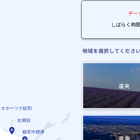
デー
しばらく時
地域を選択してくださ
道央
オホーツク紋別
女満別
根室中標津
道南