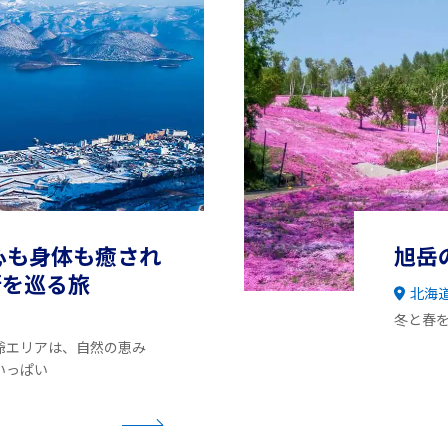
心も身体も癒され
旭岳
街を巡る旅
北海
冬と春
爺エリアは、自然の恵み
いっぱい