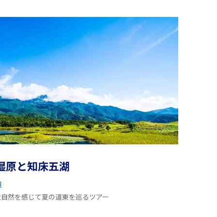
湿原と知床五湖
道
大自然を感じて夏の道東を巡るツアー