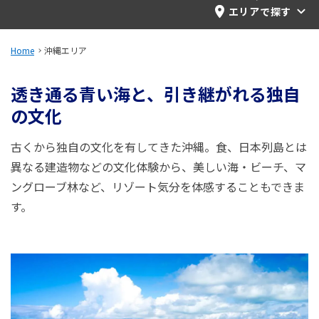
旅のお役立ち情報
エリアで探す
ANA サービス
Home
沖縄エリア
透き通る青い海と、引き継がれる独自
の文化
閉じる
古くから独自の文化を有してきた沖縄。食、日本列島とは
異なる建造物などの文化体験から、美しい海・ビーチ、マ
ングローブ林など、リゾート気分を体感することもできま
す。