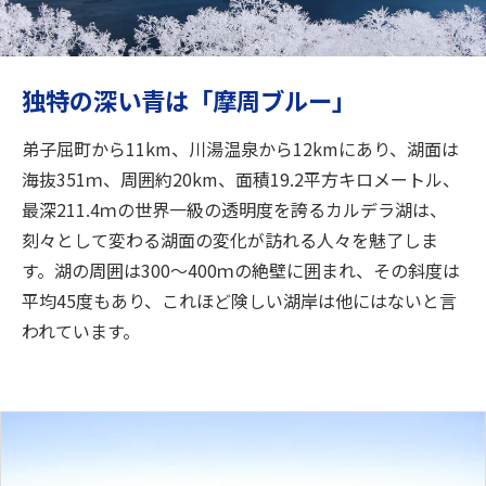
旅のお役立ち情報
ANA サービス
独特の深い青は「摩周ブルー」
弟子屈町から11km、川湯温泉から12kmにあり、湖面は
閉じる
海抜351ｍ、周囲約20km、面積19.2平方キロメートル、
最深211.4ｍの世界一級の透明度を誇るカルデラ湖は、
刻々として変わる湖面の変化が訪れる人々を魅了しま
す。湖の周囲は300～400ｍの絶壁に囲まれ、その斜度は
平均45度もあり、これほど険しい湖岸は他にはないと言
われています。