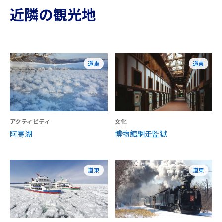
近隣の観光地
道東
道東
アクティビティ
文化
阿寒湖
博物館網走監獄
道東
道東