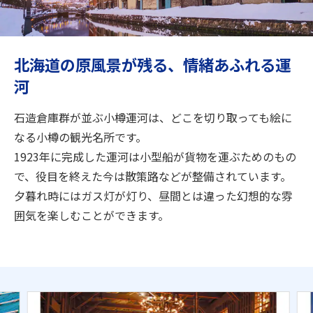
旅のお役立ち情報
ANA サービス
北海道の原風景が残る、情緒あふれる運
河
閉じる
石造倉庫群が並ぶ小樽運河は、どこを切り取っても絵に
なる小樽の観光名所です。
1923年に完成した運河は小型船が貨物を運ぶためのもの
で、役目を終えた今は散策路などが整備されています。
夕暮れ時にはガス灯が灯り、昼間とは違った幻想的な雰
囲気を楽しむことができます。