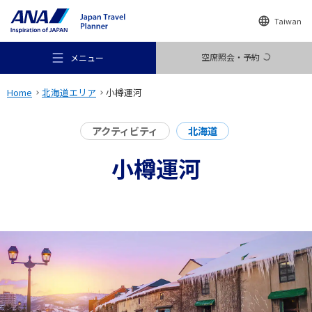
Taiwan
空席照会・予約
メニュー
Home
北海道エリア
小樽運河
アクティビティ
北海道
小樽運河
おすすめの旅
旅のアイデア
行き先