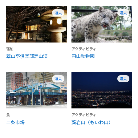
道央
道央
宿泊
アクティビティ
翠山亭倶楽部定山渓
円山動物園
道央
道央
食
アクティビティ
二条市場
藻岩山（もいわ山）