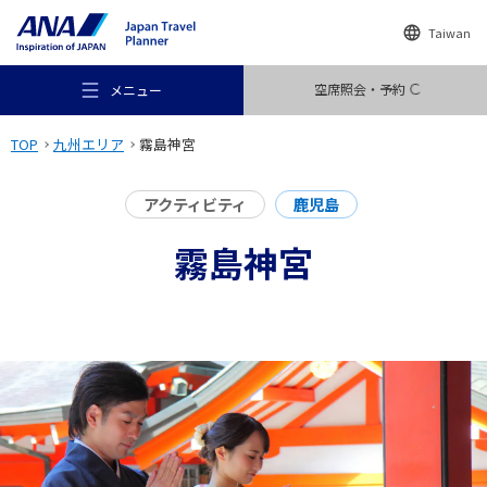
Taiwan
空席照会・予約
メニュー
TOP
九州エリア
霧島神宮
アクティビティ
鹿児島
霧島神宮
おすすめの旅
旅のアイデア
行き先