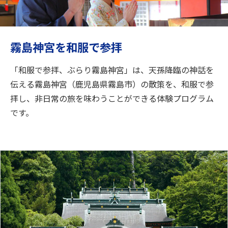
旅のお役立ち情報
ANA サービス
霧島神宮を和服で参拝
「和服で参拝、ぶらり霧島神宮」は、天孫降臨の神話を
閉じる
伝える霧島神宮（鹿児島県霧島市）の散策を、和服で参
拝し、非日常の旅を味わうことができる体験プログラム
です。