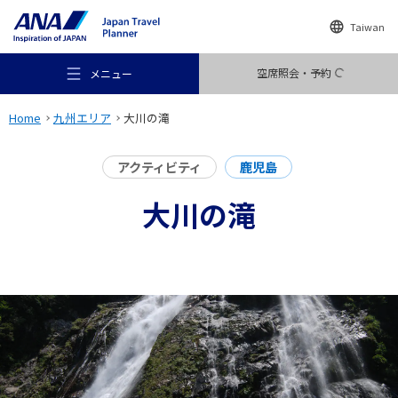
Taiwan
空席照会・予約
メニュー
Home
九州エリア
大川の滝
アクティビティ
鹿児島
大川の滝
おすすめの旅
旅のアイデア
行き先