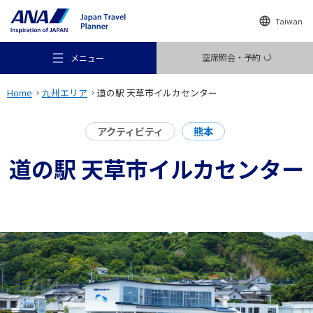
Taiwan
空席照会・予約
メニュー
Home
九州エリア
道の駅 天草市イルカセンター
アクティビティ
熊本
道の駅 天草市イルカセンター
おすすめの旅
旅のアイデア
行き先