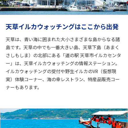
旅のお役立ち情報
ANA サービス
天草イルカウォッチングはここから出発
天草は、青い海に囲まれた大小さまざまな島からなる諸
閉じる
島です。天草の中でも一番大きい島、天草下島（あまく
さしもしま）の北部にある「道の駅 天草市イルカセンタ
ー」は、天草イルカウォッチングの情報ステーション。
イルカウォッチングの受付や野生イルカのVR（仮想現
実）体験コーナー、海の幸レストラン、特産品販売コー
ナーもあります。