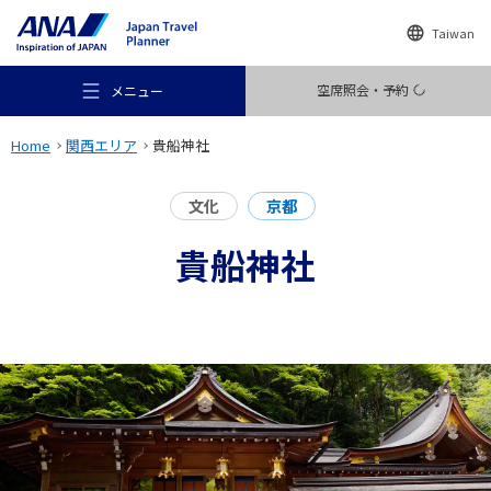
Taiwan
空席照会・予約
メニュー
Home
関西エリア
貴船神社
文化
京都
貴船神社
おすすめの旅
旅のアイデア
行き先