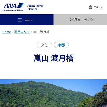
Taiwan
空席照会・予約
メニュー
Home
関西エリア
嵐山 渡月橋
文化
京都
嵐山 渡月橋
おすすめの旅
旅のアイデア
行き先