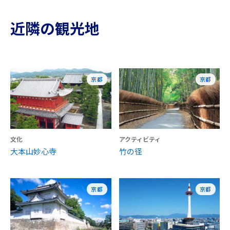
近隣の観光地
京都
京都
文化
アクティビティ
大本山妙心寺
竹の径
京都
京都