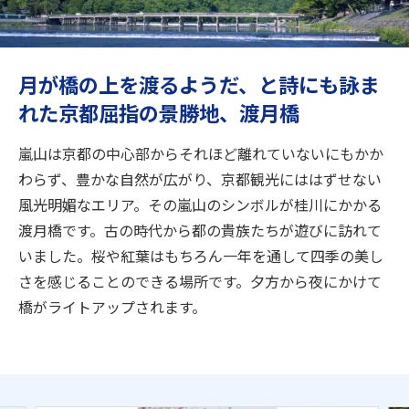
旅のお役立ち情報
ANA サービス
月が橋の上を渡るようだ、と詩にも詠ま
れた京都屈指の景勝地、渡月橋
閉じる
嵐山は京都の中心部からそれほど離れていないにもかか
わらず、豊かな自然が広がり、京都観光にははずせない
風光明媚なエリア。その嵐山のシンボルが桂川にかかる
渡月橋です。古の時代から都の貴族たちが遊びに訪れて
いました。桜や紅葉はもちろん一年を通して四季の美し
さを感じることのできる場所です。夕方から夜にかけて
橋がライトアップされます。