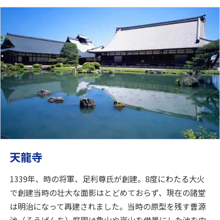
天龍寺
1339年、時の将軍、足利尊氏が創建。8度にわたる大火
で創建当時の壮大な面影はとどめておらず、現在の諸堂
は明治になって再建されました。当時の原型を残す曹源
池（そうげんち）庭園は亀山や嵐山を借景にした池を中