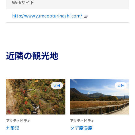
Webサイト
http://www.yumeooturihashi.com/
近隣の観光地
大分
大分
アクティビティ
アクティビティ
九酔渓
タデ原湿原