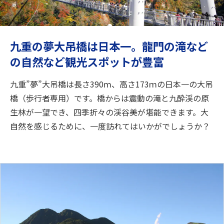
旅のお役立ち情報
ANA サービス
九重の夢大吊橋は日本一。龍門の滝など
の自然など観光スポットが豊富
閉じる
九重”夢”大吊橋は長さ390ｍ、高さ173ｍの日本一の大吊
橋（歩行者専用）です。橋からは震動の滝と九酔渓の原
生林が一望でき、四季折々の渓谷美が堪能できます。大
自然を感じるために、一度訪れてはいかがでしょうか？