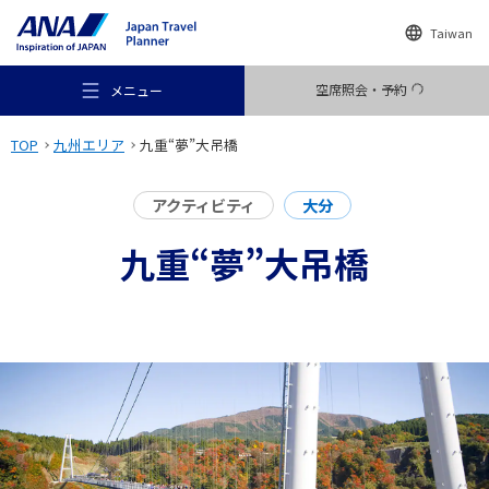
Taiwan
空席照会・予約
メニュー
TOP
九州エリア
九重“夢”大吊橋
アクティビティ
大分
九重“夢”大吊橋
おすすめの旅
旅のアイデア
行き先