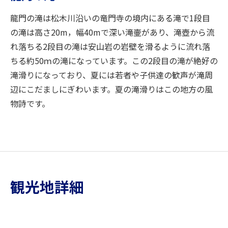
龍門の滝は松木川沿いの竜門寺の境内にある滝で1段目
の滝は高さ20m，幅40mで深い滝壷があり、滝壺から流
れ落ちる2段目の滝は安山岩の岩壁を滑るように流れ落
ちる約50ｍの滝になっています。この2段目の滝が絶好の
滝滑りになっており、夏には若者や子供達の歓声が滝周
辺にこだましにぎわいます。夏の滝滑りはこの地方の風
物詩です。
観光地詳細