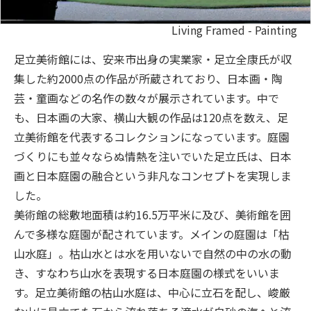
Living Framed - Painting
足立美術館には、安来市出身の実業家・足立全康氏が収
集した約2000点の作品が所蔵されており、日本画・陶
芸・童画などの名作の数々が展示されています。中で
も、日本画の大家、横山大観の作品は120点を数え、足
立美術館を代表するコレクションになっています。庭園
づくりにも並々ならぬ情熱を注いでいた足立氏は、日本
画と日本庭園の融合という非凡なコンセプトを実現しま
した。
美術館の総敷地面積は約16.5万平米に及び、美術館を囲
んで多様な庭園が配されています。メインの庭園は「枯
山水庭」。枯山水とは水を用いないで自然の中の水の動
き、すなわち山水を表現する日本庭園の様式をいいま
す。足立美術館の枯山水庭は、中心に立石を配し、峻厳