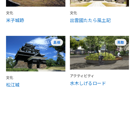
文化
文化
米子城跡
出雲國たたら風土記
島根
鳥取
アクティビティ
文化
水木しげるロード
松江城