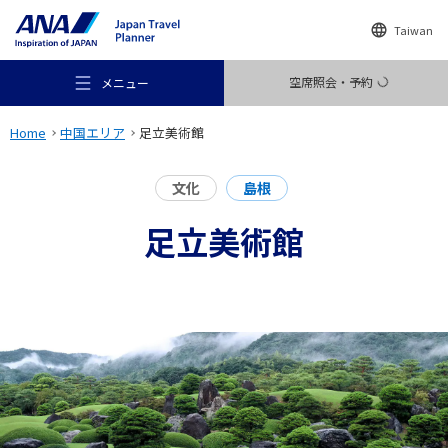
Taiwan
空席照会・予約
メニュー
Home
中国エリア
足立美術館
文化
島根
足立美術館
おすすめの旅
旅のアイデア
行き先