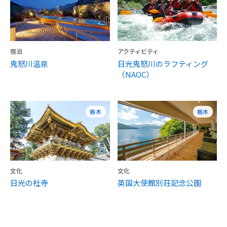
宿泊
アクティビティ
鬼怒川温泉
日光鬼怒川のラフティング
（NAOC）
栃木
栃木
文化
文化
日光の社寺
英国大使館別荘記念公園