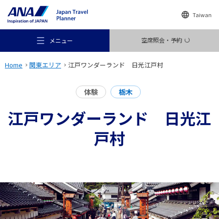
Taiwan
空席照会・予約
メニュー
Home
関東エリア
江戸ワンダーランド 日光江戸村
体験
栃木
江戸ワンダーランド 日光江
おすすめの旅
戸村
旅のアイデア
行き先