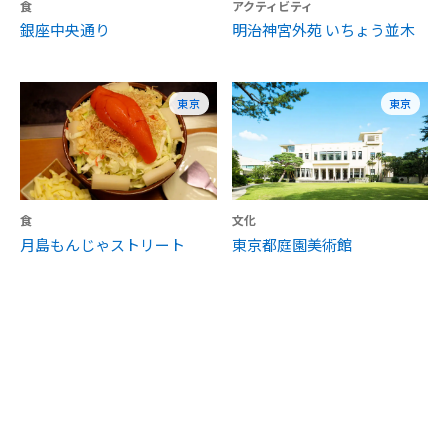
食
アクティビティ
銀座中央通り
明治神宮外苑 いちょう並木
東京
東京
食
文化
月島もんじゃストリート
東京都庭園美術館