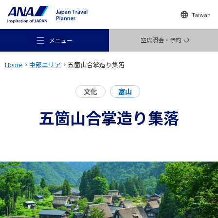
Taiwan
空席照会・予約
メニュー
Home
中部エリア
五箇山合掌造り集落
文化
富山
五箇山合掌造り集落
おすすめの旅
旅のアイデア
行き先