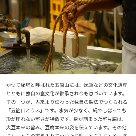
かつて秘境と呼ばれた五箇山には、民謡などの文化遺産
とともに独自の食文化が継承され今も息づいています。
その一つが、古来より伝わった独自の製法でつくられる
「五箇山とうふ」です。水気が少なく、縄でしばっても
形が崩れない堅さが特徴です。身が詰まった堅豆腐は、
大豆本来の旨み、豆腐本来の姿を伝えています。その他
にも、とちの実を入れてついたお餅「とちもち」や、冬