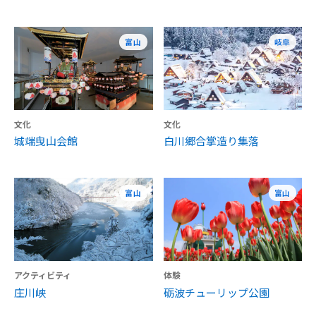
富山
岐阜
文化
文化
城端曳山会館
白川郷合掌造り集落
富山
富山
アクティビティ
体験
庄川峡
砺波チューリップ公園