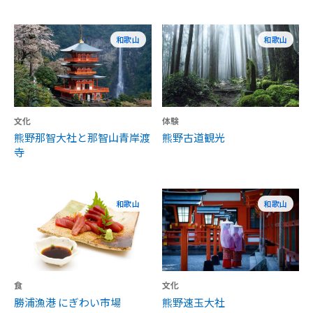
和歌山
和歌山
文化
体験
熊野那智大社と那智山青岸渡
熊野古道観光
寺
和歌山
和歌山
食
文化
勝浦漁港 にぎわい市場
熊野速玉大社