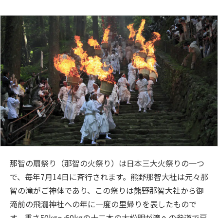
那智の扇祭り（那智の火祭り）は日本三大火祭りの一つ
で、毎年7月14日に斉行されます。熊野那智大社は元々那
智の滝がご神体であり、この祭りは熊野那智大社から御
滝前の飛瀧神社への年に一度の里帰りを表したもので
す。重さ50kg～60kgの十二本の大松明が滝への参道で扇