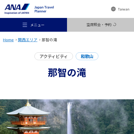
Taiwan
空席照会・予約
メニュー
Home
関西エリア
那智の滝
アクティビティ
和歌山
那智の滝
おすすめの旅
旅のアイデア
行き先