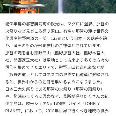
旅のお役立ち情報
ANA サービス
紀伊半島の那智勝浦町の観光は、マグロに温泉、那智の
火祭りなど見どころ盛り沢山。有名な那智の滝は世界文
化遺産熊野古道の一部。133mという日本一の落差を誇
閉じる
り、滝そのものが飛瀧神社のご神体とされています。
那智の滝を含む熊野三山（熊野那智大社、熊野本宮大
社、熊野速玉大社）は聖地として古来より多くの方々の
信仰を集めてきたエリアで、熊野三山と巡礼道などが
「熊野古道」としてユネスコの世界文化遺産に登録され
ると、世界中からの注目を集めるようになりました。
日本三大火祭りである那智の火祭り（那智の扇祭り）
や、勝浦のまぐろに温泉など、見所が盛りだくさんの紀
伊半島は、欧米シェアNo.1の旅行ガイド「LONELY
PLANET」において、2018年世界で行くべき地域の世界