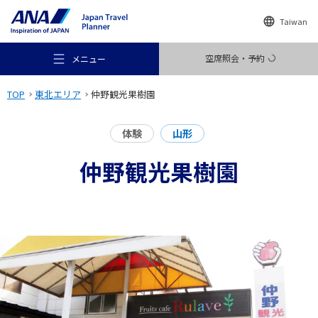
Taiwan
空席照会・予約
メニュー
TOP
東北エリア
仲野観光果樹園
体験
山形
仲野観光果樹園
おすすめの旅
旅のアイデア
行き先