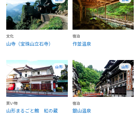
文化
宿泊
山寺（宝珠山立石寺）
作並温泉
山形
山形
買い物
宿泊
山形まるごと館 紅の蔵
銀山温泉