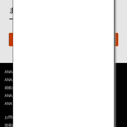
まだANAマイレージクラブメンバ
ーではありませんか？
ANAマイレージクラブへのご入会はこちら
ANAについて
ANAからのお知らせ
就航都市
ANAがお約束する体験
ANAマイレージクラブ
お問い合わせ
技術的なお問い合わせ（推奨環境）