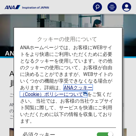
クッキーの使用について
ANAホームページでは、お客様にWEBサイ
ANAマイレージクラブ会員特典
トをより快適にご利用いただくために必要
となるクッキーを使用しています。その他
のクッキーの使用について、お客様が自由
ANAマイレージクラブ（AMC）会
に決めることができますが、WEBサイトの
いくつかの機能が享受できなくなる場合が
員特典
あります。詳細は、
ANAクッキー
（Cookie）ポリシーについて
をご覧くだ
ご利用いただくと、どんどんおトクに！
さい。 当社では、お客様の当社ウェブサイ
ANAマイレージクラブ会員の皆様には、対象となるANA提携
ト閲覧に際して、サービスを快適にご利用
のショップ、レストラン、スパなどでの特別な割引や特典を
いただくために以下の情報を収集しており
ご用意しております。
ます。
必須クッキー