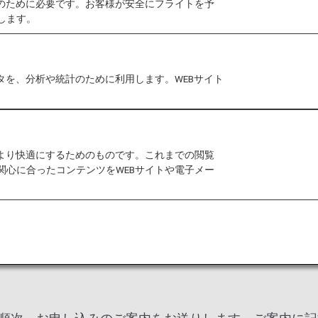
作のために必要です。お客様が安全にフライトを予
典・ネーム
します。
感謝の気持ちを込めて
特典をご用意いたしま
タを、分析や統計のために利用します。WEBサイト
をより快適にするためのものです。これまでの閲覧
関心に合ったコンテンツをWEBサイトや電子メー
バーの達成基準を満たされた方