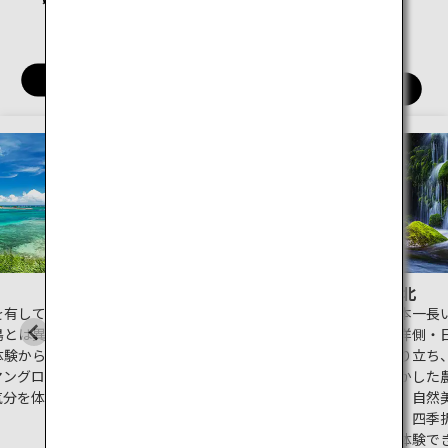
四国
九州
沖縄
北海道
東北
を有してき
日本最北部の北海道。歴史観光
日本一長
島とは異な
から北のおすすめグルメなどが
平洋側・
体験から、
満喫できる札幌や函館をはじ
成り立ち
マングロー
め、世界自然遺産に登録された
生かした
気分を体感
北海道の最果て知床など見所が
方。自然
。
満載。旅行先としても人気が高
は、四季
い北海道の魅力をご紹介しま
が体験で