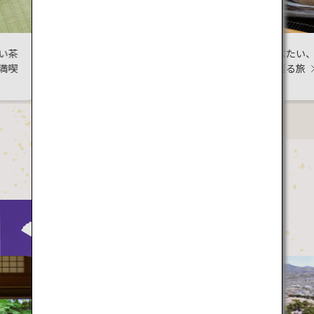
夕張メロンを
夏に食べたい、ひんやりグ
ルメを巡る旅
Culture
参加し
の夏の