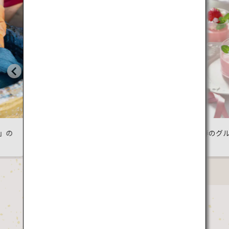
日本各
景色に
抱かれる、森
日本の春のグルメ巡り