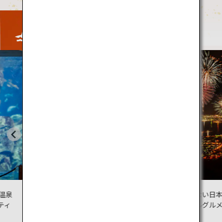
Activity
自然と
むグラ
リームアクテ
見逃せない日本の夏祭り、
ローカルグルメ、伝統工芸