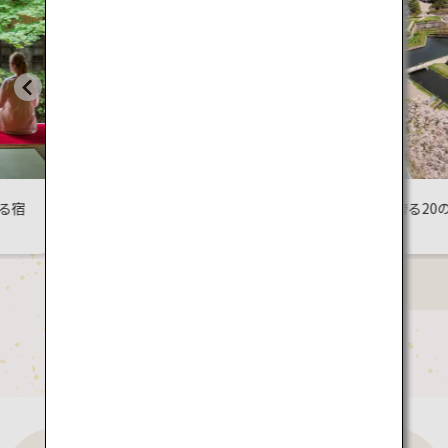
で日本の文化
日本が誇る20の建築を巡る
旅
旅