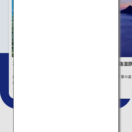
石垣島・竹富島・西表島：
夏の北海道：釧路湿
日本の熱帯の島々
床五湖
南の島の自然を体験したり、最高
雄大な大自然を感じて夏の道
級リゾートでリラックスした時を
巡るツアー
堪能しよう