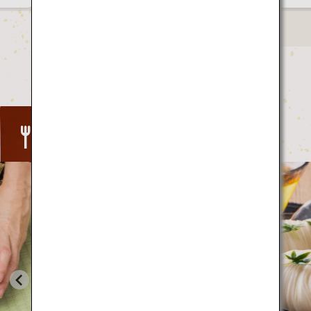
Food
食の季
を食べ