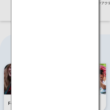
す。
メやアク
す。
旅のスタイル
For Groups
For Families