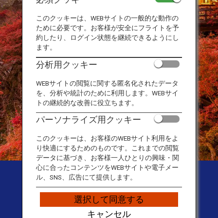
このクッキーは、WEBサイトの一般的な動作の
ために必要です。お客様が安全にフライトを予
約したり、ログイン状態を継続できるようにし
ます。
分析用クッキー
WEBサイトの閲覧に関する匿名化されたデータ
を、分析や統計のために利用します。WEBサイ
トの継続的な改善に役立ちます。
パーソナライズ用クッキー
このクッキーは、お客様のWEBサイト利用をよ
り快適にするためのものです。これまでの閲覧
データに基づき、お客様一人ひとりの興味・関
心に合ったコンテンツをWEBサイトや電子メー
Japan Travel Planner |
ル、SNS、広告にて提供します。
Travel Guide Website
選択して同意する
キャンセル