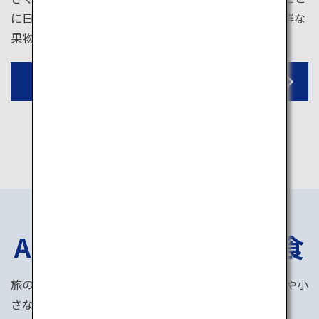
に日本各地で甘い果物が実ります。収穫体験をして新鮮な
果物を味わいましょう。
仲野観光果樹園
ANAの
お子様向け
機内食
旅の思い出は機内食から。 ANAの国際線では、乳幼児や小
さなお子様向けのお食事をご用意しています。