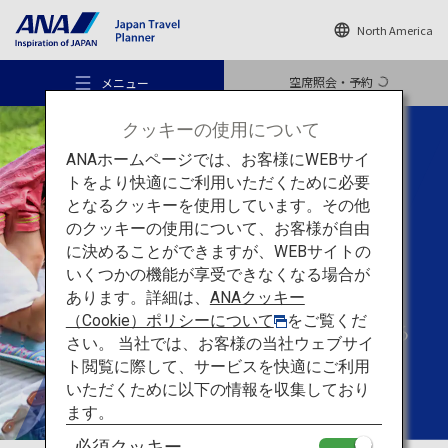
North America
空席照会・予約
メニュー
クッキーの使用について
ANAホームページでは、お客様にWEBサイ
トをより快適にご利用いただくために必要
となるクッキーを使用しています。その他
あなたらしい
旅のスタイル
のクッキーの使用について、お客様が自由
Families
おすすめの旅
に決めることができますが、WEBサイトの
いくつかの機能が享受できなくなる場合が
大人も子どもも
あります。詳細は、
ANAクッキー
旅のアイデア
（Cookie）ポリシーについて
をご覧くだ
忘れられない旅になる
さい。 当社では、お客様の当社ウェブサイ
ト閲覧に際して、サービスを快適にご利用
行き先
いただくために以下の情報を収集しており
ます。
必須クッキー