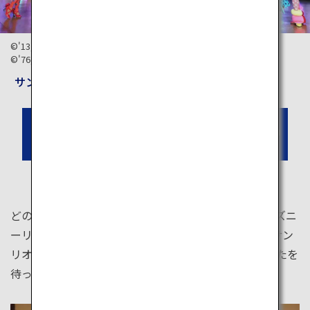
©'13,'20 SANRIO S/D・G
©'76,'90,'96,'99,'01,'10,'20 SANRIO APPROVAL No.P1101073
サンリオピューロランド
東京のテーマパークのチケットを予約
する
どのキャラクターに会いに行きたいですか？東京ディズニ
ーリゾート®もユニバーサル・スタジオ・ジャパンもサン
リオピューロランドもスタジオジブリも、みんなあなたを
待っています！