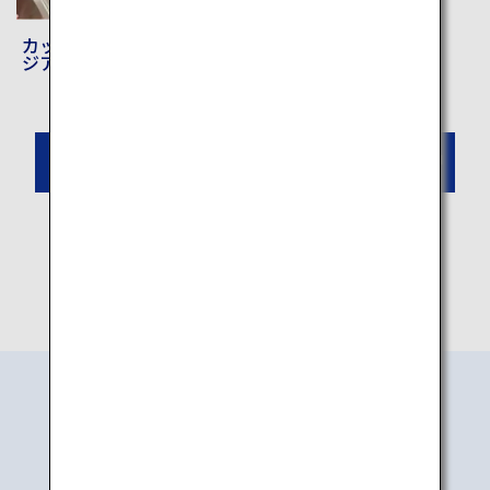
カップヌードルミュー
ジアム 大阪池田
忍者体験を予約する
COUNTRYSIDE