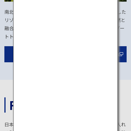
南北にのびる日本のリゾートは多種多様。趣向を凝らした
リゾートホテルもたくさんあります。ビーチや山の自然と
融合し、アクティビティも豊富です。（写真は星野リゾー
トトマム）
ホテルや旅館を予約する
FOOD
日本の食はバラエティ豊か。高級店だけでなく気軽に入れ