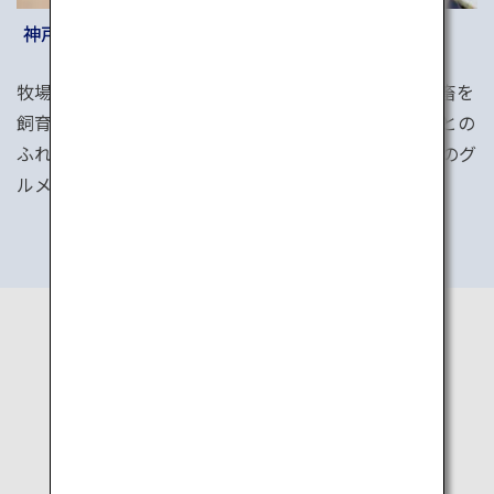
神戸市立六甲山牧場
牧場で動物と遊びましょう。羊・牛・馬・ヤギなど家畜を
飼育している神戸市立六甲山牧場は、人と動物と自然との
ふれあいの場。新鮮な牛乳やBBQなど、牧場ならではのグ
ルメも楽しめます。
EASY