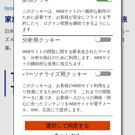
旅のお役立ち情報
Home
あなたらしい旅のスタイル
Families
このクッキーは、WEBサイトの一般的な動作の
家族みんなが大満足、充実の
日本の旅
ために必要です。お客様が安全にフライトを予
ANA サービス
約したり、ログイン状態を継続できるようにし
ます。
日本での家族旅行は楽しいことが盛りだくさん。アミュー
ズメントパーク、自然とのふれあい、温泉においしい食
分析用クッキー
事。家族みんなが大満足の旅になります。
閉じる
WEBサイトの閲覧に関する匿名化されたデータ
を、分析や統計のために利用します。WEBサイ
トの継続的な改善に役立ちます。
THINGS
パーソナライズ用クッキー
TO DO
このクッキーは、お客様のWEBサイト利用をよ
り快適にするためのものです。これまでの閲覧
データに基づき、お客様一人ひとりの興味・関
心に合ったコンテンツをWEBサイトや電子メー
ル、SNS、広告にて提供します。
AMUSEMENT
PARKS
選択して同意する