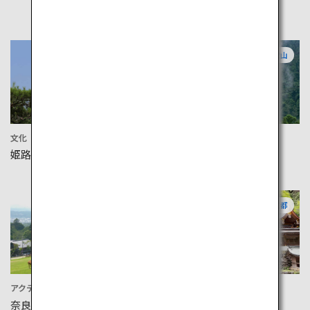
兵庫
和歌山
文化
アクティビティ
姫路城
那智の滝
奈良
京都
アクティビティ
文化
奈良公園
貴船神社