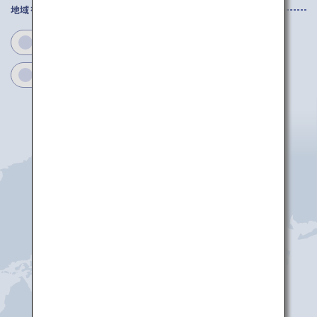
地域を選択してください
滋賀
京都
大阪
兵庫
奈良
和歌山
大阪(伊丹)
大阪(神戸)
大阪(関西)