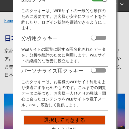
旅のお役立ち情報
エリアで探す
このクッキーは、WEBサイトの一般的な動作の
ために必要です。お客様が安全にフライトを予
ANA サービス
Home
関西エリア
約したり、ログイン状態を継続できるようにし
ます。
日本の歴史と文化を堪能できる場所
分析用クッキー
閉じる
WEBサイトの閲覧に関する匿名化されたデータ
京都や大阪、奈良などの、著名な都市を有する関西エリ
を、分析や統計のために利用します。WEBサイ
ア。約1,500年の間、首都が存在していた地域で、神社や
トの継続的な改善に役立ちます。
お寺などの歴史的建造物や、舞妓や日本伝統の料理など、
パーソナライズ用クッキー
日本の歴史・文化を体感できます。
このクッキーは、お客様のWEBサイト利用をよ
り快適にするためのものです。これまでの閲覧
データに基づき、お客様一人ひとりの興味・関
心に合ったコンテンツをWEBサイトや電子メー
ル、SNS、広告にて提供します。
選択して同意する