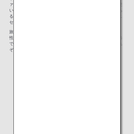
ァスナーにしたり、年齢や性別に関係なく、どなたでもお使
いいただけるよう外側に使用している布の配色を何種類もあ
る色見本から選択しました。スキンケア製品についてもユニ
セックスでご使用いただけるものになっています。
旅が終わった後も引き続きご愛用いただけるように、耐久
性、形、サイズにもこだわって開発をしました。往路・復路
でご提供するポーチの色やデザインを変えているので、それ
ぞれのポーチの違いをお楽しみいただけたらと思います。