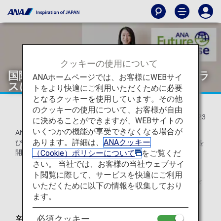
クッキーの使用について
国際線ファーストクラス、ビジネスクラ
ANAホームページでは、お客様にWEBサイ
スに新アメニティキットを導入
トをより快適にご利用いただくために必要
となるクッキーを使用しています。その他
のクッキーの使用について、お客様が自由
2024/04/23
に決めることができますが、WEBサイトの
いくつかの機能が享受できなくなる場合が
ANAは、2024年1月より順次、国際線ファーストクラスおよ
あります。詳細は、
ANAクッキー
びビジネスクラス（*）に、新たなアメニティキットの提供を
（Cookie）ポリシーについて
をご覧くだ
開始いたしました。
さい。 当社では、お客様の当社ウェブサイ
ト閲覧に際して、サービスを快適にご利用
ビジネスクラスの提供路線： 欧米路線（ホノルル線を
いただくために以下の情報を収集しており
除く）、オセアニア路線（シドニー、パース線）
ます。
必須クッキー
新たなアメニティポーチの開発