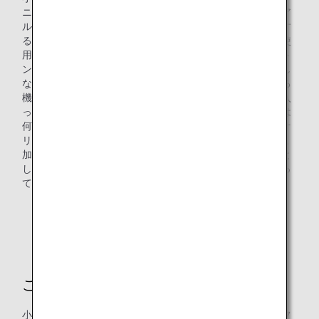
ニティキットは、これまで数年に一度の頻度で、リニューア
ルをおこなってきました。今回、アメニティキットを刷新す
るにあたり、念頭においたのは、「環境に配慮した素材を使
用する」ということでした。ポーチには、天然素材のコット
ンとリサイクル素材を使用して、プラスチックを極力使用し
ないように工夫しました。そしてポーチの中には、乾燥する
機内でも快適にお過ごしいただくためにスキンケア製品が入
っています。また、旅行中に身近にあったら便利なものには
何があるかを検討した結果、これも初の試みとして、ANAオ
リジナルエコバッグとカードケース（*）を同梱しています。
加えて搭乗されたお客様が使用されるだけでなく、お土産と
してご家族や大切な方へお渡しになることも想像して、貰っ
て嬉しいものになるような点も意識をしました。
アメニティキットには動物由来の本革を使用せず、リ
サイクルポリウレタンを使用しています。
こだわったポイントはありますか？
小峰さん：使い勝手を考えて、形状によりポーチをダブルフ