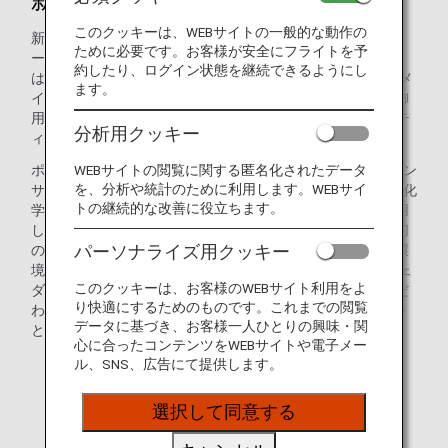
このクッキーは、WEBサイトの一般的な動作の
新たなアメニティポーチは、「ETTINGER（エッティンガ
ために必要です。お客様が安全にフライトを予
ー）」とコラボレーションして開発しました。ETTINGER
約したり、ログイン状態を継続できるようにし
は、1934年創業の最高級のレザーを使用した製品をハンドメ
ます。
イドで作り続けている、鮮やかな発色が特徴的な英国王室御
用達のレザーグッズメーカーです。ETTINGERとのアメニテ
分析用クッキー
ィポーチの開発は、航空会社として世界で初めてです。
WEBサイトの閲覧に関する匿名化されたデータ
ポーチの中身には、ファーストクラスでは、「SENSAI（セン
を、分析や統計のために利用します。WEBサイ
サイ）」のキットをご用意しています。SENSAIは、農薬や化
トの継続的な改善に役立ちます。
学肥料を使わない循環型農園で栽培している原料を一部使用
した日本発のブランドです。またビジネスクラスでは、一切
パーソナライズ用クッキー
の動物実験を行わず、天然資源由来の素材を使用するなど環
境ポリシーに基づく製品開発にこだわった「AVEDA（アヴェ
このクッキーは、お客様のWEBサイト利用をよ
ダ）」のキットをご提供しています。香りや使用感にもこだ
り快適にするためのものです。これまでの閲覧
わり、乾燥しがちな機内で快適にお過ごしいただけるキット
データに基づき、お客様一人ひとりの興味・関
となっています。
心に合ったコンテンツをWEBサイトや電子メー
ル、SNS、広告にて提供します。
選択して同意する