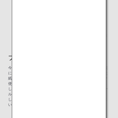
ビジネスクラスのアメニティキット
アメニティポーチの形状または色は変更になる場合が
あります。
プラスチック廃棄率削減にむけて
今回のリニューアルでは、これまでアメニティキットの包装
に使用していたビニールを廃止し、FSC認証の紙を使用した
紙帯を採用しています。これにより、使い捨てプラスチック
使用量のうち、年間約1.7トン（2019年度比）の削減を実現
します。また、ポーチのなかの化粧品をまとめているビニー
ル袋については、バイオマスが配合されているものを使用
し、プラスチック廃棄量の削減にむけて取り組みを進めてま
いります。