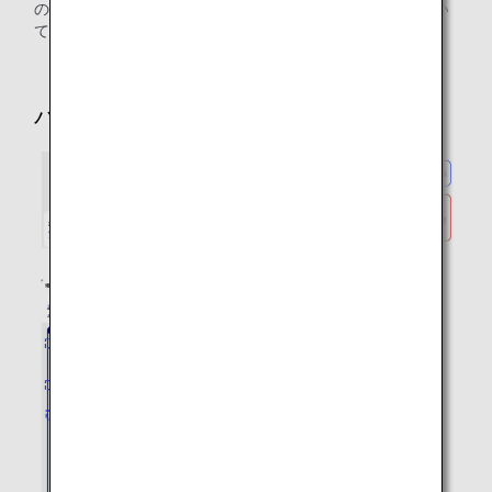
の詳細・条件に加え、事前座席指定や無料手荷物個数につい
て、運賃ごとにご覧になれます。
パソコン画面（イメージ）