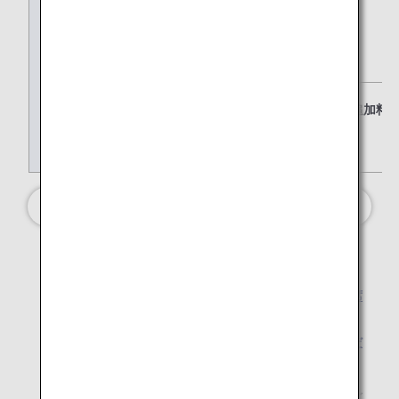
Y
無料
0～2個 *2
手荷
物許
容量
事前
不可
一部追加料金あ
座席
*4
指定
*1.
各運賃の設定は、路線・空席状況により異なります。
*2.
路線により預入手荷物適用ルールが異なります。
空席
照会時のルール確認方法
よりご確認ください。
*3.
通路側・窓側など一部の座席は、
料金をお支払いただ
くことで事前に指定可能です
。
ANA「ダイヤモンドサービス」「プラチナサービス」
メンバーの方は、
国際線事前座席指定料金の免除
をご