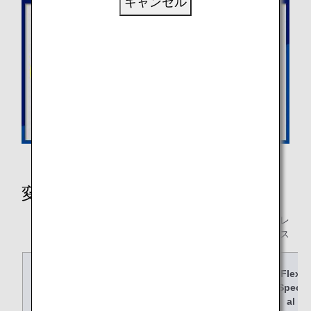
キャンセル
変更の詳細
* F：ファーストクラス、C：ビジネスクラス、PY：プレ
ミアムエコノミー、Y：エコノミークラス
運賃名称
Super
Speci
Flex
Value
al
Speci
al