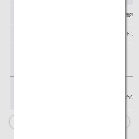
変更
不可
有料
無料
払い戻し
不可
不可
不可
無料手荷物許容
量
事前座席指定
Y：（予約ク