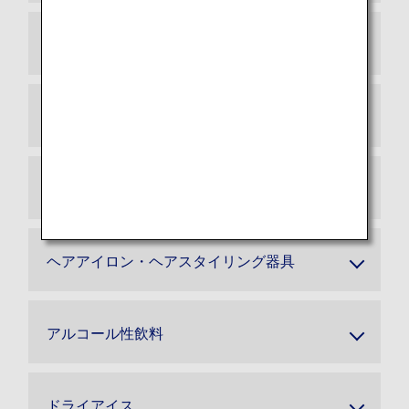
スマートバゲージ
電動車いす用予備バッテリー
電子タバコ
ヘアアイロン・ヘアスタイリング器具
アルコール性飲料
ドライアイス