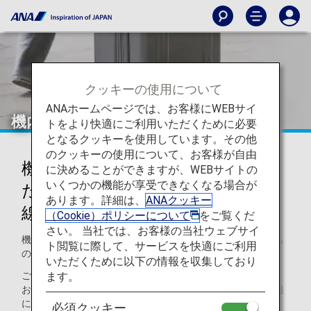
クッキーの使用について
ANAホームページでは、お客様にWEBサイ
機内持ち込み・お預かりできないもの
トをより快適にご利用いただくために必要
となるクッキーを使用しています。その他
のクッキーの使用について、お客様が自由
機内持ち込み・お預かりが制限ま
に決めることができますが、WEBサイトの
いくつかの機能が享受できなくなる場合が
たは禁止されているもの（国際
あります。詳細は、
ANAクッキー
線）
（Cookie）ポリシーについて
をご覧くだ
さい。 当社では、お客様の当社ウェブサイ
機内へのお持ち込みができないものとお預かりができないも
ト閲覧に際して、サービスを快適にご利用
のについて説明させていただきます。
いただくために以下の情報を収集しており
ます。
ご注意：一部の国・地域によっては、他にも機内持ち込み・
お預かりの制限を設けている場合があります。その他の情報
につきましては、
空港・都市の情報
をご覧ください。
必須クッキー