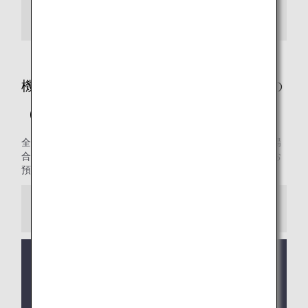
ガスボンベ/殺虫剤・農薬/花火・クラッカー
機内持ち込み・お預かりに条件があるもの
（国際線）
全路線共通の制限についてご案内します。条件を満たした場
合に限り機内への持ち込み、または預け入れ手荷物としてお
預かりいたします。
ご注意
コードシェア便および他航空会社の運航便が旅程に
含まれる場合は、
他社の手荷物ルール
が適用になる
場合があります。