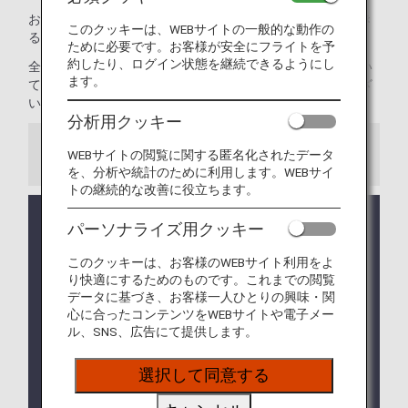
お預かりまたは機内持ち込み可能かどうか不安な場合、でき
このクッキーは、WEBサイトの一般的な動作の
る限り早く、
お電話でANAにお問い合わせ
ください。
ために必要です。お客様が安全にフライトを予
約したり、ログイン状態を継続できるようにし
全路線共通の制限についてご案内します。海外の渡航におい
ます。
て、飛行機にお持ち込み、お預かりができない手荷物がござ
います。事前にご確認ください。
分析用クッキー
WEBサイトの閲覧に関する匿名化されたデータ
ご注意
を、分析や統計のために利用します。WEBサイ
トの継続的な改善に役立ちます。
コードシェア便および他航空会社の運航便が旅程に
パーソナライズ用クッキー
含まれる場合は、
他社の手荷物ルール
が適用になる
場合があります。
このクッキーは、お客様のWEBサイト利用をよ
り快適にするためのものです。これまでの閲覧
航空機での輸送が可能であるか、出発までに確認が
データに基づき、お客様一人ひとりの興味・関
取れない場合は、輸送をお断りすることがあります
心に合ったコンテンツをWEBサイトや電子メー
ので、あらかじめご了承ください。
ル、SNS、広告にて提供します。
一部の国・地域によっては、本ページに記載してい
選択して同意する
る手荷物以外にも
機内持ち込み・お預かりの制限
を
設けている場合がございます。