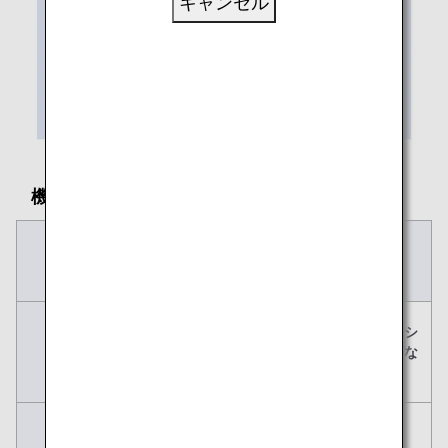
キャンセル
機内に持ち込める手荷物のサイズとルール
機内持ち込み手荷
身の回り品
物
主な例
スーツケース・キ
ハンドバッグ・シ
ャリーケースなど
ョルダーバッグな
ど
個数
1個
1個