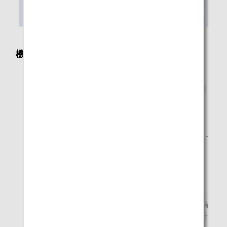
機内における手荷物の収納方法
* 身の回り品は、前の座席の下に収納してください。
* 機内に持ち込める手荷物は、
ご自身で客室内の収納棚
またはお客様の前の座席下に収納できるもの
に限りま
す。
* ご自身で収納できない手荷物を持ち込まれることによ
り、お客様同士のトラブルやお怪我が発生しております
ので、ご注意ください。
* 座席上の共用収納棚に入れる場合は、棚を開けた時に
中の手荷物が滑り落ちないように収納してください。
* 前の座席下に収納される手荷物は、奥まで確実に収納
してください。不確実な収納は、突然の衝撃があった場
合に飛び出してお客様ご自身だけでなく、他のお客様を
傷つける恐れがあります。