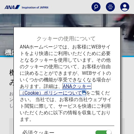
クッキーの使用について
ANAホームページでは、お客様にWEBサイ
機内持ち込み手荷物
トをより快適にご利用いただくために必要
となるクッキーを使用しています。その他
のクッキーの使用について、お客様が自由
機内持ち込み手荷物と機内持ち込
に決めることができますが、WEBサイトの
いくつかの機能が享受できなくなる場合が
みルールに関する情報
あります。詳細は、
ANAクッキー
（Cookie）ポリシーについて
をご覧くだ
お手荷物やその他の品目の機内持ち込みに関するガイドライ
さい。 当社では、お客様の当社ウェブサイ
ンや、機内でのこれらの品目のお取扱いについてご案内いた
ト閲覧に際して、サービスを快適にご利用
します。
いただくために以下の情報を収集しており
ます。
機内持ち込み手荷物
機内の情報
必須クッキー