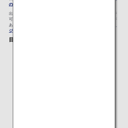
の情報をご覧ください
。
出発地空港の免税店等で購入された液体類は機内持ち込みが
可能です。ただし、国により特定の条件が求められる場合が
あります。詳しくは
免税品の取り扱い（液体、エアゾール、
ジェル）
をご覧ください。
目安の大きさ
正方形の場合：縦20cm以内×横20cm以内
長方形の場合：縦横の合計が40cm以内