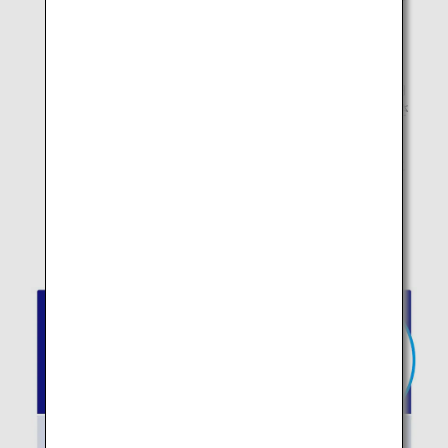
を踏まえたものです。
* サイズは、キャスターやハンドルの長さも含みます。
* 機内持ち込みサイズ以内の手荷物でも、客室内に収納
できない場合は、お預かり手荷物として貨物室に搭載さ
せていただく場合がありますのでご了承ください。
*
コードシェア便
については運航会社のルールが適用に
なります。
* スター アライアンス加盟航空会社を2社以上お乗り継
ぎする旅程でご旅行の「スター アライアンス・ゴール
ド」メンバーのお客様も、1個までです。