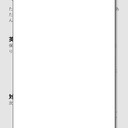
ただし、日本到着後に国際線へお乗り継ぎの場合は、1容器あ
たり100ミリリットルを超える液体物は機内に持ち込めませ
んのでご注意ください。
英国からご出発の場合
保安検査の際、以下の条件を満たす液体類は、バッグから取
り出さずに検査を受けることができます。
1容器あたり容量が2リットル以下であること。
金属製や二重構造の容器は、検査前に中身を完全に空に
していること。
対象便
次の国/地区を出発するすべての便が対象となります。
国際線のみ：日本、韓国、台湾、香港、ベトナム、シン
ガポール、インドネシア、ミャンマー、マレーシア、オ
ーストラリア