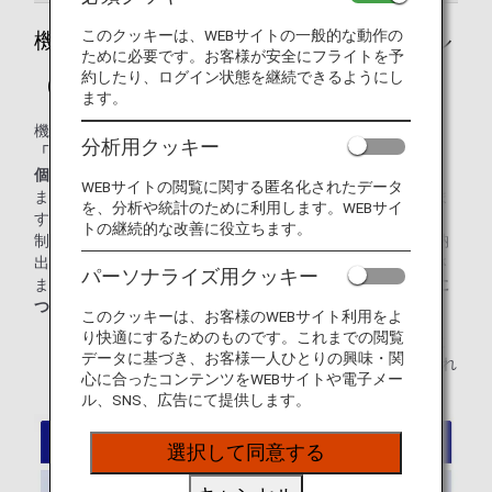
このクッキーは、WEBサイトの一般的な動作の
機内に持ち込める手荷物のサイズとルール
ために必要です。お客様が安全にフライトを予
約したり、ログイン状態を継続できるようにし
（国際線）
ます。
機内へお持ち込みいただける手荷物は、おひとり様につき、
分析用クッキー
「機内持ち込み手荷物」1個と「身の回り品」1個の合計2
個、重さは合計10kgまで
です。
WEBサイトの閲覧に関する匿名化されたデータ
また身の回り品は、
前の座席の下への収納
をお願いいたしま
を、分析や統計のために利用します。WEBサイ
す。
トの継続的な改善に役立ちます。
制限を超えたお手荷物をお持ち込みいただくと、機内に収納
出来ず、飛行機が出発出来ない可能性がございます。みなさ
パーソナライズ用クッキー
まの安全で快適な空の旅のために、
制限を超えたお手荷物に
ついては、保安検査場を通過する前にお預けください。
このクッキーは、お客様のWEBサイト利用をよ
り快適にするためのものです。これまでの閲覧
* 機内持ち込み手荷物（以下、手荷物）や身の回り品に
データに基づき、お客様一人ひとりの興味・関
含まれない物品は、下記の"手荷物や身の回り品に含まれ
心に合ったコンテンツをWEBサイトや電子メー
ない物品例"をご確認ください。
ル、SNS、広告にて提供します。
選択して同意する