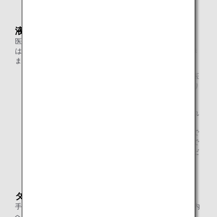
液体類ルールの例外事項
医薬品、ベビーミルクや離乳食、特別な食事のための食品
は、透明なビニール袋に入れずに機内に持ち込むことができ
ます。
薬については、処方箋の写しまたは病名などが分かる医
師が発行した診断書を保安検査で求められることがあり
ます。
母乳や離乳食は、乳幼児をお連れのお客様のみ許可され
ます。
米国からご出発の場合 乳幼児を連れていない場合で
も、母乳（離乳食を除く）を機内に持ち込むことがで
きます。ただし、保安検査場で検査官にご提示いただ
く必要があります。
タイからご出発の場合
手の消毒液に限り、1容器あたり350ミリリットルまで、機内
へのお持ち込みが可能です。