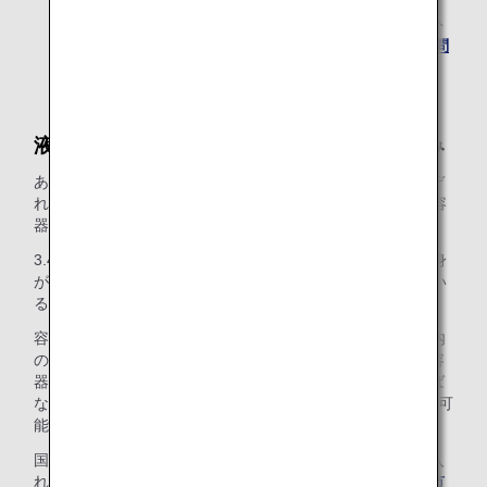
機内持ち込みができるかについてご不明の場合、ゲート
係員にお尋ねいただくか、または
ANAまでお電話でお問
い合わせください
。
液体物、エアゾール類、ジェルの機内持ち込み
あらゆる液体物、エアゾール類、ジェル（LAG）は、それぞ
れの容量が3.4オンスまたは100ミリリットル以下の容量の容
器に入れてお持ち込みいただく必要がございます。
3.4オンスまたは100ミリリットル以上の容量の容器は、中身
が3.4オンスまたは100ミリリットル以下の液体物が入ってい
る場合であっても、預入手荷物としてお預けください。
容器は、1リットル以下の容量で縦横の辺の合計が40cm以内
の透明かつ再封可能なプラスチック袋に入れてください。容
器は袋に収まる大きさで、袋は完全に閉じられていなければ
なりません。なお、お一人様につき1つの袋のみ持ち込みが可
能です。
国や地域によっては、他にも機内へのお持ち込みやお預け入
れが制限されている場合があります。詳しくは、
空港・都市