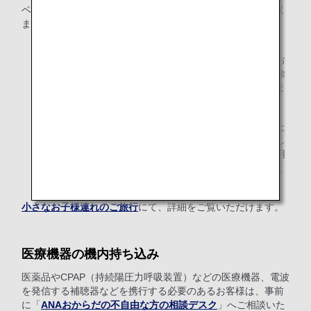
ベビーカーは、折りたたんだ状態で上記のサイズ規定内に収
まるものに限り、機内へのお持ち込みが可能です。
機内持ち込みのお手荷物は、お一人様につき1点のみと
なりますので、ベビーカーを機内にお持ち込みになるお
客様は、身の回り品（ハンドバッグ、カメラなど）を除
き、他の機内持ち込み品をお持ちいただくことはできま
せん。
ベビーカーは、搭乗改札機を通過する前までに折りたた
み、専用のケースへ収納していただくようお願いいたし
ます。ケースをお持ちでないお客様には、お手荷物専用
のビニール袋を係員がご用意いたしますので、ご利用く
ださい。
小さなお子様連れのご旅行
にて、詳細をご覧いただけます。
医療機器の機内持ち込み
医薬品やCPAP（持続陽圧力呼吸装置）などの医療機器、電波
を発信する補聴器などを携行する必要のあるお客様は、事前
に「
ANAおからだの不自由な方の相談デスク
」へご相談いた