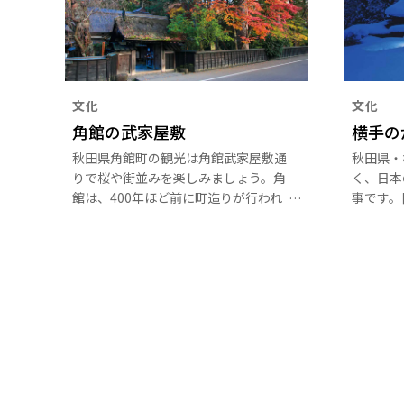
文化
文化
角館の武家屋敷
横手の
秋田県角館町の観光は角館武家屋敷通
秋田県・
りで桜や街並みを楽しみましょう。角
く、日本
館は、400年ほど前に町造りが行われ
事です。
城下町として栄えました。桜の中でも
とされる
珍しい「シダレザクラ」が咲く「角館
ら）の中
武家屋敷通り」には、広い通りに面し
供たちが
てかつて武士が暮らしていた住居が建
います。
ち並び、その黒色の塀と桜や紅葉など
しさは幻
の大木が見事に調和しています。昔の
日本の様子を残す角館武家屋敷通りは
「みちのくの小京都」とも呼ばれま
す。