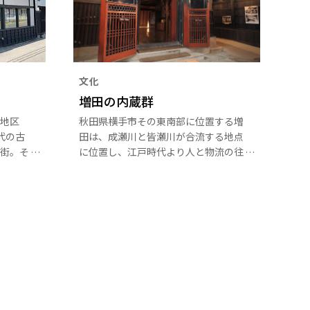
文化
増田の内蔵群
地区
秋田県横手市その東南部に位置する増
年代の古
田は、成瀬川と皆瀬川が合流する地点
街。そ
に位置し、江戸時代より人と物流の往
、かつ
来でにぎわった地域です。中七日町通
の様子
りには当時の繁栄を今に伝える伝統的
ます。
な街並みや内蔵が多く残っており、平
なお語
成25年12月に国の重要伝統的建造物
す。
群保存地区に選定されました。