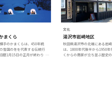
文化
かまくら
湯沢市岩崎地区
横手のかまくらは、450年続
秋田県湯沢市の北端にある岩崎
の雪国の冬を代表する伝統行
は、1800年代後半から1950
旧暦1月15日の正月が終わり
くからの商家が立ち並ぶ歴史の
日に、雪で作った室（かまく
こには、古い醤油蔵や町屋など
に水神様を祀り、その中に子
て交通の要衝として繁栄した町
入り、甘酒やおもちをふるま
を、現在に伝える建物が点在し
夜の闇に浮かぶかまくらの美
そして、さまざまな伝説が今も
想的です。
り継がれている場所でもありま