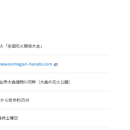
火「全国花火競技大会」
/www.oomagari-hanabi.com
仙市大曲雄物川河畔（大曲の花火公園）
駅から徒歩約25分
最終土曜日