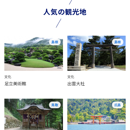
人気の観光地
島根
島根
文化
文化
足立美術館
出雲大社
鳥取
広島