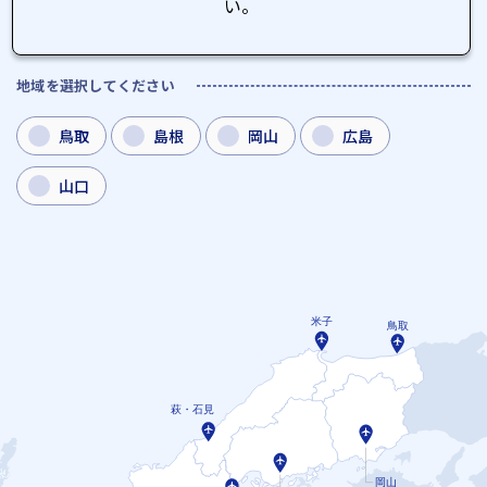
い。
地域を選択してください
鳥取
島根
岡山
広島
山口
米子
鳥取
萩・石見
岡山