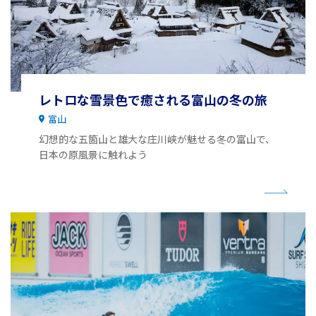
レトロな雪景色で癒される富山の冬の旅
富山
幻想的な五箇山と雄大な庄川峡が魅せる冬の富山で、
日本の原風景に触れよう