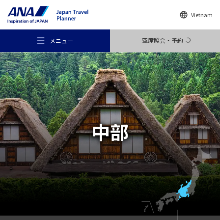
Vietnam
空席照会・予約
メニュー
おすすめの旅
中部
旅のアイデア
行き先