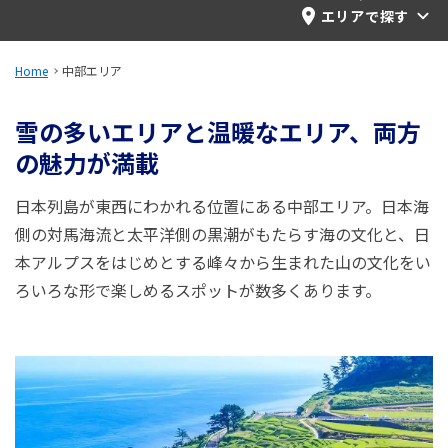
旅のお役立ち情報
エリアで探す
ANA サービス
Home
中部エリア
雪の多いエリアと温暖なエリア、両方
の魅力が満載
閉じる
日本列島が東西にわかれる位置にある中部エリア。日本海
側の対馬海流と太平洋側の黒潮がもたらす海の文化と、日
本アルプスをはじめとする峰々から生まれた山の文化をい
ろいろな形で楽しめるスポットが数多くあります。