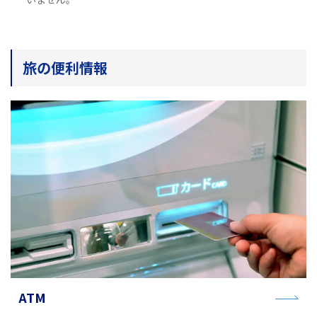
旅のお役立ち情報
ANA サービス
旅の便利情報
閉じる
ATM