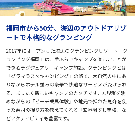
旅のお役立ち情報
ANA サービス
福岡市から50分、海辺のアウトドアリゾ
ートで本格的なグランピング
閉じる
2017年にオープンした海辺のグランピングリゾート「グ
ランピング福岡」は、手ぶらでキャンプを楽しむことが
できるラグジュアリーキャンプ施設。グランピングとは
「グラマラス×キャンピング」の略で、大自然の中にあ
りながらホテル並みの豪華で快適なサービスが受けられ
る、まったく新しいキャンプのカタチです。玄界灘を眺
めながらの「ビーチ乗馬体験」や地元で採れた魚介を使
った寿司の握り方を教えてくれる「玄界灘すし学校」な
どアクティビティも豊富です。