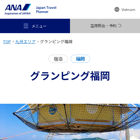
Vietnam
空席照会・予約
メニュー
TOP
九州エリア
グランピング福岡
宿泊
福岡
グランピング福岡
おすすめの旅
旅のアイデア
行き先