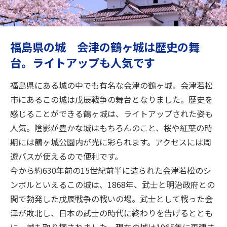
旅のお役立ち情報
ANA サービス
福島県の城 会津の鶴ヶ城は歴史の舞
台。ライトアップも人気です
閉じる
福島県にある城の中でも有名な会津の鶴ヶ城。会津若松
市にあるこの城は戊辰戦争の舞台となりました。歴史を
感じることができる鶴ヶ城は、ライトアップされた姿も
人気。陰影が豊かな城はもちろんのこと、桜や紅葉の時
期には鶴ヶ城公園内が光に彩られます。アクセスには周
遊バスが使えるので便利です。
今から約630年前の15世紀前半に造られた会津若松のシ
ンボルといえるこの城は、1868年、武士と明治政府との
間で勃発した戊辰戦争の戦いの場。武士として戦った会
津が敗北し、日本の武士の時代に終わりを告げるととも
に、城も取り壊されました。現在の城は1965年に再建さ