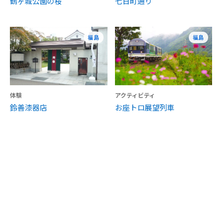
鶴ヶ城公園の桜
七日町通り
福島
福島
体験
アクティビティ
鈴善漆器店
お座トロ展望列車