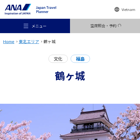
Vietnam
空席照会・予約
メニュー
Home
東北エリア
鶴ヶ城
文化
福島
鶴ヶ城
おすすめの旅
旅のアイデア
行き先