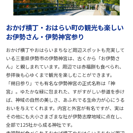
旅のお役立ち情報
ANA サービス
おかげ横丁・おはらい町の観光も楽しい
お伊勢さん・伊勢神宮参り
閉じる
おかげ横丁やおはらいまちなど周辺スポットも充実して
いる三重県伊勢市の伊勢神宮は、古くから「お伊勢さ
ん」と親しまれています。周辺では赤福餅も食べられ、
参拝後も心ゆくまで観光を楽しむことができます。
「朔日参り」でも有名な伊勢神宮の正式名称は「神
宮」。ゆたかな緑に包まれた、すがすがしい参道を歩け
ば、神域の自然の美しさ、あふれでる生命力が心にうる
おいを与えてくれます。内宮と外宮が有名ですが、実は
その他にも大小さまざまな社が伊勢志摩地域に点在し、
全部で125社から成る神社です。
赤福餅が食べられるおかげ横丁やおはらいまちなど周辺