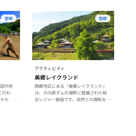
宮崎
宮崎
アクティビティ
美郷レイクランド
田代地
西郷地区にある「美郷レイクランド」
に行わ
は、大内原ダムの湖畔に整備された総
その
合レジャー施設です。自然との調和を
の3月3
テーマに設計されているため、雄大な
春の節
自然の中で多くの体験ができ、お子様
下旬に行
から大人まで楽しむことができます。
かまど
祓い神