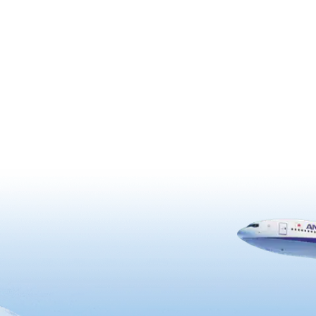
事』までの稲作儀礼を、古式豊
える重要な農耕行事とされてい