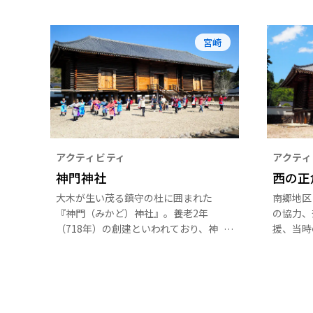
宮崎
アクティビティ
アクティ
神門神社
西の正
大木が生い茂る鎮守の杜に囲まれた
南郷地区
『神門（みかど）神社』。養老2年
の協力、
（718年）の創建といわれており、神
援、当時
門神社の祭神は大山祇神、百済の禎嘉
により、
王（ていかおう）、伯智王（百済王の
を基に、
第3王子）、倉稲魂命、品陀和気命
天然ひの
（応神天皇）などです。
物です。