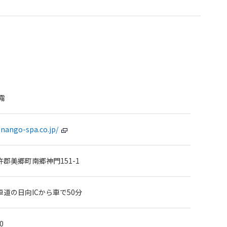
霧
.nango-spa.co.jp/
郡美郷町南郷神門151-1
道の日向ICから車で50分
0