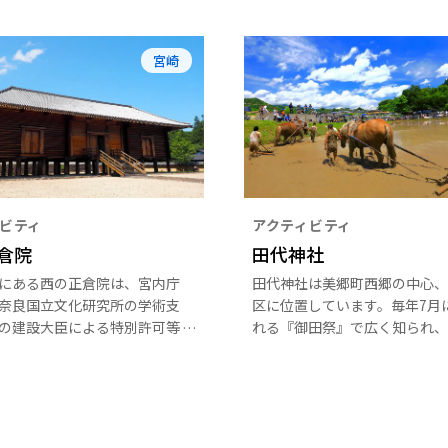
宮崎
ビティ
アクティビティ
倉院
田代神社
にある西の正倉院は、宮内庁
田代神社は美郷町西郷の中心、
奈良国立文化研究所の学術支
区に位置しています。毎年7月
の建設大臣による特別許可等
れる『御田祭』で広く知られ、
門外不出とされた正倉院原図
『御田祭』を中心として、旧暦
樹齢400年から500年の木曽
日に桃花とひしもちを供える『
きにより忠実に再現された建
句祭』に始まり、新暦の11月
われるこの大祭終わりの日に、
神に稲穂を供えて行われる『お