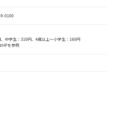
59-0100
円、中学生：310円、4歳以上～小学生：160円
はHPを参照