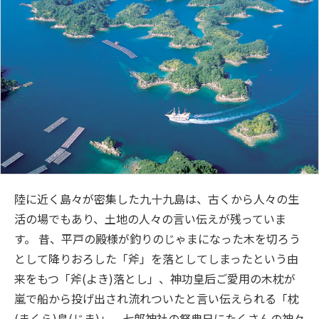
陸に近く島々が密集した九十九島は、古くから人々の生
活の場でもあり、土地の人々の言い伝えが残っていま
す。 昔、平戸の殿様が釣りのじゃまになった木を切ろう
として降りおろした「斧」を落としてしまったという由
来をもつ「斧(よき)落とし」、神功皇后ご愛用の木枕が
嵐で船から投げ出され流れついたと言い伝えられる「枕
(まくら)島(じま)」、七郎神社の祭典日にたくさんの神々