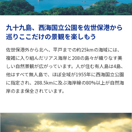
旅のお役立ち情報
ANA サービス
九十九島、西海国立公園を佐世保港から
巡りここだけの景観を楽しもう
閉じる
佐世保港外から北へ、平戸までの約25kmの海域には、
複雑に入り組んだリアス海岸と208の島々が織りなす美
しい自然景観が広がっています。人が住む有人島は4島、
他はすべて無人島で、ほぼ全域が1955年に西海国立公園
に指定され、288.5kmに及ぶ海岸線の80%以上が自然海
岸のまま保全されています。