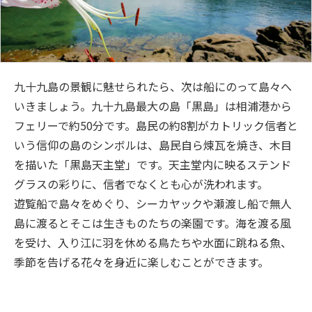
九十九島の景観に魅せられたら、次は船にのって島々へ
いきましょう。九十九島最大の島「黒島」は相浦港から
フェリーで約50分です。島民の約8割がカトリック信者と
いう信仰の島のシンボルは、島民自ら煉瓦を焼き、木目
を描いた「黒島天主堂」です。天主堂内に映るステンド
グラスの彩りに、信者でなくとも心が洗われます。
遊覧船で島々をめぐり、シーカヤックや瀬渡し船で無人
島に渡るとそこは生きものたちの楽園です。海を渡る風
を受け、入り江に羽を休める鳥たちや水面に跳ねる魚、
季節を告げる花々を身近に楽しむことができます。