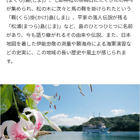
が集められ、松の木に次々と馬の鞍を掛けられたという
「鞍(くら)掛(かけ)島(しま)」、平家の落人伝説が残る
「松浦(まつら)島(じま)」など、島のひとつひとつに名前
があり、今も語り継がれるその由来や伝説、また、日本
地図を著した伊能忠敬の測量や勝海舟による海軍演習な
どの史実に、この地域の長い歴史や風土が感じられま
す。