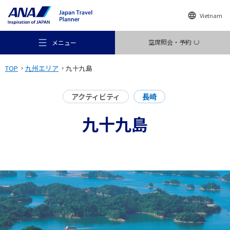
Vietnam
空席照会・予約
メニュー
TOP
九州エリア
九十九島
アクティビティ
長崎
九十九島
おすすめの旅
旅のアイデア
行き先