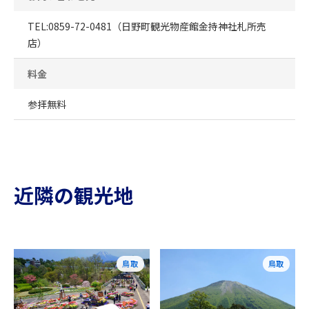
TEL:0859-72-0481（日野町観光物産館金持神社札所売
店）
料金
参拝無料
近隣の観光地
鳥取
鳥取