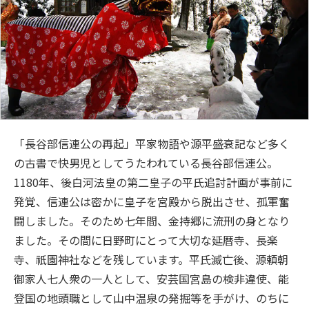
「長谷部信連公の再起」平家物語や源平盛衰記など多く
の古書で快男児としてうたわれている長谷部信連公。
1180年、後白河法皇の第二皇子の平氏追討計画が事前に
発覚、信連公は密かに皇子を宮殿から脱出させ、孤軍奮
闘しました。そのため七年間、金持郷に流刑の身となり
ました。その間に日野町にとって大切な延暦寺、長楽
寺、祇園神社などを残しています。平氏滅亡後、源頼朝
御家人七人衆の一人として、安芸国宮島の検非違使、能
登国の地頭職として山中温泉の発掘等を手がけ、のちに