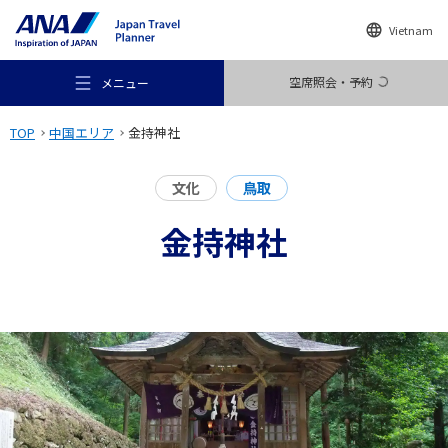
Vietnam
空席照会・予約
メニュー
TOP
中国エリア
金持神社
文化
鳥取
金持神社
おすすめの旅
旅のアイデア
行き先