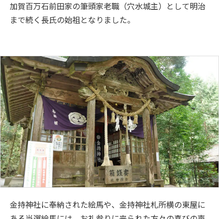
加賀百万石前田家の筆頭家老職（穴水城主）として明治
まで続く長氏の始祖となりました。
金持神社に奉納された絵馬や、金持神社札所横の東屋に
ある当選絵馬には、お礼参りに来られた方々の喜びの声