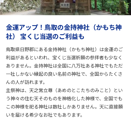
旅のお役立ち情報
ANA サービス
金運アップ！鳥取の金持神社（かもち神
社） 宝くじ当選のご利益も
閉じる
鳥取県日野郡にある金持神社（かもち神社）は金運のご
利益があるといわれ、宝くじ当選祈願の参拝者も少なく
ありません。金持神社は全国に八万社ある神社でもただ
一社しかない縁起の良い名前の神社で、全国からたくさ
んの人が訪れます。
主祭神は、天之常立尊（あめのとこたちのみこと）とい
う神々の住む天そのものを神格化した神様で、全国でも
この神様を祀る神社は数社しかありません。天に直接願
いを届ける希少なお社でもあります。