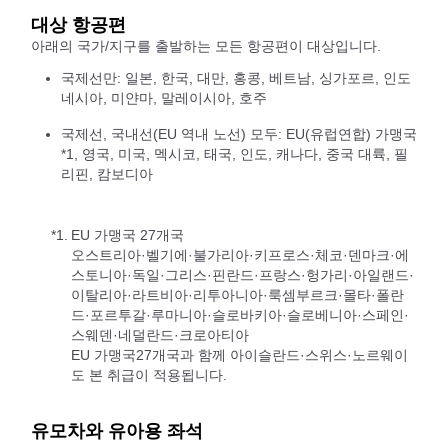
대상 항공편
아래의 국가/지구를 출발하는 모든 항공편이 대상입니다.
국제선만: 일본, 한국, 대만, 홍콩, 베트남, 싱가포르, 인도
네시아, 미얀마, 말레이시아, 호주
국제선, 국내선(EU 역내 노선) 모두: EU(유럽연합) 가맹국
*1, 영국, 미국, 멕시코, 태국, 인도, 캐나다, 중국 대륙, 필
리핀, 캄보디아
*1.
EU 가맹국 27개국
오스트리아·벨기에·불가리아·키프로스·체코·덴마크·에
스토니아·독일·그리스·핀란드·프랑스·헝가리·아일랜드·
이탈리아·라트비아·리투아니아·룩셈부르크·몰타·폴란
드·포르투갈·루마니아·슬로바키아·슬로베니아·스페인·
스웨덴·네덜란드·크로아티아
EU 가맹국27개국과 함께 아이슬란드·스위스·노르웨이
도 본 취급이 적용됩니다.
유모차와 유아용 좌석