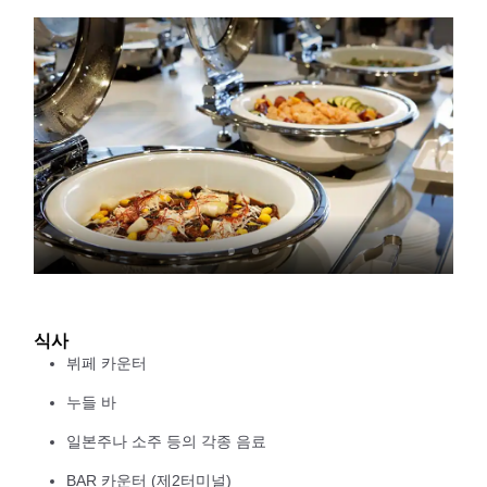
식사
뷔페 카운터
누들 바
일본주나 소주 등의 각종 음료
BAR 카운터 (제2터미널)