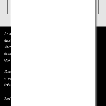
เกี่ยวกับ ANA
ข้อเสนอและประกาศ
เมืองที่เราเดินทางไป
ประสบการณ์ ANA
ANA Mileage Club
เชื่อมต่อกับ ANA
การช่วยเหลือด้านเทคนิค (ความสามารถในการเข้าถึง)
ผังเว็บไซต์
เงื่อนไขการขนส่ง