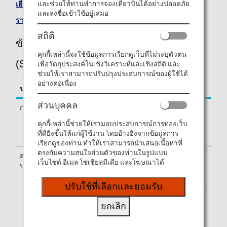
และช่วยให้ท่านทำการจองเที่ยวบินได้อย่างปลอดภัย
เยี่ยมชมเว็บไซต์ของ Scandinavian Airlines
.
และลงชื่อเข้าใช้อยู่เสมอ
รายการเที่ยวบินร่วม
.
สถิติ
ข้อมูลเที่ยวบินของ Scandinavian Airlines
คุกกี้เหล่านี้จะใช้ข้อมูลการเรียกดูเว็บที่ไม่ระบุตัวตน
(SK)
เพื่อวัตถุประสงค์ในเชิงวิเคราะห์และเชิงสถิติ และ
ช่วยให้เราสามารถปรับปรุงประสบการณ์ของผู้ใช้ได้
อย่างต่อเนื่อง
บริการ
คำอธิบาย
ส่วนบุคคล
การเช็คอิน
เช็คอินที่เคาน์เตอร์เช็คอินของ
Scandinavian Airlines (SK) โปรดตรวจ
คุกกี้เหล่านี้ช่วยให้เรามอบประสบการณ์การท่องเว็บ
สอบอาคารผู้โดยสารขาออกซึ่งระบุเอาไว้
ที่ดียิ่งขึ้นให้แก่ผู้ใช้งาน โดยอ้างอิงจากข้อมูลการ
บน e-Ticket ของท่าน
เรียกดูของท่าน ทำให้เราสามารถนำเสนอเนื้อหาที่
ตรงกับความสนใจส่วนตัวของท่านในรูปแบบ
สายการบินที่ให้
เที่ยวบินบางเที่ยวอาจให้บริการโดยสาย
เว็บไซต์ อีเมล โซเชียลมีเดีย และโฆษณาได้
บริการ
การบินอื่น ซึ่งเป็นเที่ยวบินร่วมกับ
Scandinavian Airlines รวมถึง CityJet,
ปรับใช้ที่เลือกและยอมรับ
Regional Jet Ou dba Xfly, SAS Link AB,
SAS Connect, Jettime, และ Braathens
ยกเลิก
Regional Airways. โดยอาจมีบริการบาง
อย่างที่แตกต่างจากบริการของเที่ยวบิน
Scandinavian Airlines