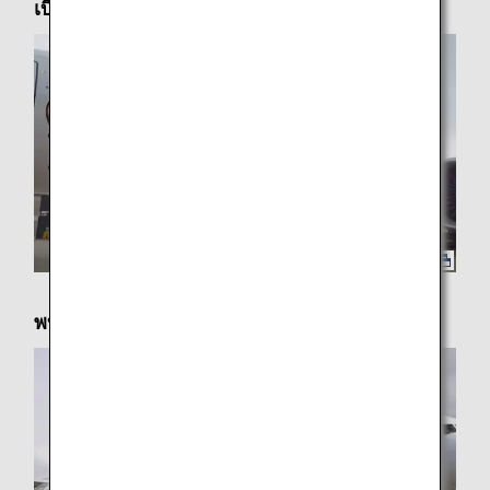
เบื้องหลัง Eevee Jet NH
พบกับ Eevee Jet NH