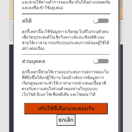
และช่วยให้ท่านทำการจองเที่ยวบินได้อย่างปลอดภัย
และลงชื่อเข้าใช้อยู่เสมอ
สถิติ
คุกกี้เหล่านี้จะใช้ข้อมูลการเรียกดูเว็บที่ไม่ระบุตัวตน
ประกาศพิเศษ
เพื่อวัตถุประสงค์ในเชิงวิเคราะห์และเชิงสถิติ และ
ช่วยให้เราสามารถปรับปรุงประสบการณ์ของผู้ใช้ได้
อย่างต่อเนื่อง
ใหม่: เตรียมพบกับ "Pokémon Jets" 3รุ่นใหม่จาก
ANA เร็วๆ นี้! คลิกที่นี่เพื่อดูรายละเอียดเพิ่มเติม (ภาษา
ส่วนบุคคล
อังกฤษเท่านั้น)
คุกกี้เหล่านี้ช่วยให้เรามอบประสบการณ์การท่องเว็บ
ใหม่: วิดีโอสาธิตความปลอดภัยบนเครื่องและการลง
ที่ดียิ่งขึ้นให้แก่ผู้ใช้งาน โดยอ้างอิงจากข้อมูลการ
จากเครื่องบินของ ANA ที่สร้างสรรค์ด้วยความร่วมมือ
เรียกดูของท่าน ทำให้เราสามารถนำเสนอเนื้อหาที่
กับ The Pokémon Company สามารถรับชมได้ใน
ตรงกับความสนใจส่วนตัวของท่านในรูปแบบ
เที่ยวบินภายในประเทศและระหว่างประเทศทุกเที่ยว
เว็บไซต์ อีเมล โซเชียลมีเดีย และโฆษณาได้
บิน!
ปรับใช้ที่เลือกและยอมรับ
ใหม่: “ห้องรับรอง ANA Pokemon Kids TV
Lounge” เปิดให้บริการแล้วภายในห้องรับรองของ
ยกเลิก
ANA ที่อาคารผู้โดยสารภายในประเทศและระหว่าง
ประเทศของสนามบินฮาเนดะ!