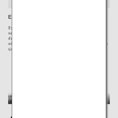
PIKACHU JET NH
EEVEE JET NH
EEVEE JET NH
อีวุย โปเกมอนที่แอบซ่อนความสามารถในการวิวัฒนาการอัน
หลากหลาย และเหล่าโปเกมอนร่างวิวัฒนาการ ชาวเวอร์ส
ธันเดอร์ส และบูสเตอร์ ฯลฯ ยกขบวนกันมาพร้อมกับพิคาชูมุ่ง
หน้าสู่อนาคตอย่างแน่วแน่ พร้อมแล้วที่จะออกเดินทางบนท้องฟ้า
มุ่งสู่จุดหมายแห่งใหม่ไปพร้อมกับคุณ
เครื่องบิน Boeing 777-300ER (212 ที่นั่ง) หมายเลข JA784A
(ด้านขวา)