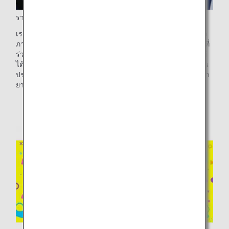
รายการที่มีเฉพาะในเที่ยวบิน
เรามีสินค้ารุ่นลิมิเต็ดอิดิชั่นที่จำหน่ายเฉพาะการซื้อสินค้าปลอด
ภาษีในเที่ยวบินเท่านั้น ซึ่งรวมถึงผลิตภัณฑ์แบบฉบับของ ANA ที่
ร่วมพัฒนาร่วมกับแบรนด์ชั้นนำ และผลิตภัณฑ์จำนวนมากที่ไม่
ได้มีจำหน่ายในประเทศญี่ปุ่น ผลิตภัณฑ์ก่อนการวางจำหน่ายใน
ประเทศญี่ปุ่น ผลิตภัณฑ์ที่ขายในจำนวนจำกัด และผลิตภัณฑ์หา
ยากอื่นๆ พร้อมจำหน่ายเช่นกัน