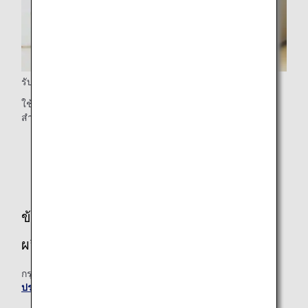
รับไมล์สะสมขณะซื้อสินค้า
ใช้บัตร ANA ของท่านเพื่อชำระเงินและรับไมล์สะสม 1 ไมล์
สำหรับทุก 100 เยนที่ท่านใช้จ่ายผ่านบัตร
หมายเหตุ: ไมล์สะสมจากการซื้อเหล่านี้ไม่สามารถลง
ทะเบียนย้อนหลังได้
ข้อมูลการติดต่อสำหรับคำถามเกี่ยวกับ
ผลิตภัณฑ์
กรุณาดูเพิ่มเติมที่
หน้าสนับสนุนการช้อปปิ้งบนเที่ยวบินระหว่าง
ประเทศของ ANA
.