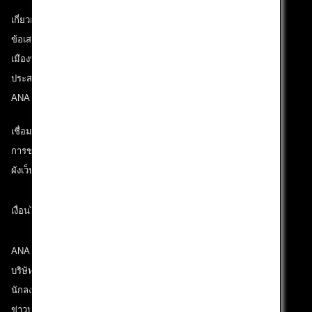
เกี่ยวกับ ANA
ข้อเสนอและประกาศ
เมืองที่เราเดินทางไป
ประสบการณ์ ANA
ANA Mileage Club
เชื่อมต่อกับ ANA
การช่วยเหลือด้านเทคนิค (ความสามารถในการเข้าถึง)
ผังเว็บไซต์
เงื่อนไขการขนส่ง
ANA Group
บริษัทในเครือ
นักลงทุนสัมพันธ์
ข่าวประชาสัมพันธ์