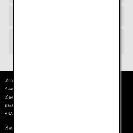
เกี่ยวกับบัตรโดยสาร/EMD ของท่าน
การเช็คอินที่ห้องรับรอง ANA SUITE ที่สนามบิน
โตเกียวนาริตะ
เกี่ยวกับ ANA
ข้อเสนอและประกาศ
เมืองที่เราเดินทางไป
ประสบการณ์ ANA
ANA Mileage Club
เชื่อมต่อกับ ANA