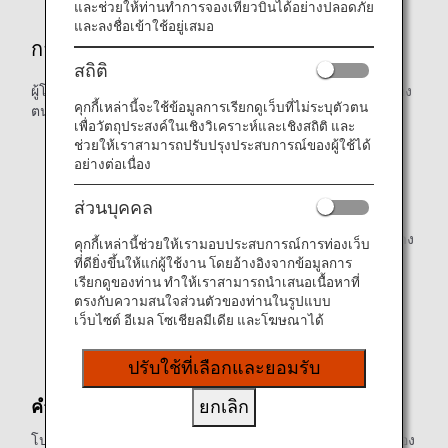
และช่วยให้ท่านทำการจองเที่ยวบินได้อย่างปลอดภัย
และลงชื่อเข้าใช้อยู่เสมอ
การเช็คอินที่สนามบิน
สถิติ
ผู้โดยสารที่ไม่ได้
เช็คอินออนไลน์
จำเป็นต้องเช็คอินเที่ยวบินของ
คุกกี้เหล่านี้จะใช้ข้อมูลการเรียกดูเว็บที่ไม่ระบุตัวตน
ตนที่สนามบิน
เพื่อวัตถุประสงค์ในเชิงวิเคราะห์และเชิงสถิติ และ
โปรทำการเช็คอินและเช็คอินกระเป๋าให้เสร็จภายใน 60
ช่วยให้เราสามารถปรับปรุงประสบการณ์ของผู้ใช้ได้
นาที(*) ก่อนออกเดินทาง
อย่างต่อเนื่อง
(*) 50 นาที ก่อนออกเดินทาง สำหรับการออกเดินทางจาก
สนามบินเวียดนาม
ส่วนบุคคล
โปรดไปยังประตูทางออกขึ้นเครื่อง 30 นาทีก่อนออกเดินทาง
คุกกี้เหล่านี้ช่วยให้เรามอบประสบการณ์การท่องเว็บ
ท่านอาจไม่สามารถขึ้นเครื่องได้หลังจาก 10 นาทีก่อน
ที่ดียิ่งขึ้นให้แก่ผู้ใช้งาน โดยอ้างอิงจากข้อมูลการ
เวลาออกเดินทาง
เรียกดูของท่าน ทำให้เราสามารถนำเสนอเนื้อหาที่
ตรงกับความสนใจส่วนตัวของท่านในรูปแบบ
เวลาออกเดินทางคือเวลาที่เครื่องบินเคลื่อนตัวออกจาก
เว็บไซต์ อีเมล โซเชียลมีเดีย และโฆษณาได้
ประตูทางออก
ปรับใช้ที่เลือกและยอมรับ
คำแนะนำในการเช็คอินที่เคาน์เตอร์
ยกเลิก
โปรดยืนยันว่าท่านมีเอกสารทั้งหมดที่จำเป็นสำหรับการขึ้นเครื่อง