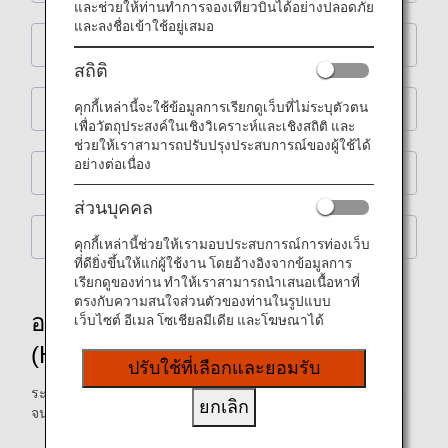
และช่วยให้ท่านทำการจองเที่ยวบินได้อย่างปลอดภัย
และลงชื่อเข้าใช้อยู่เสมอ
อาหารมังสวิรัติของฮินดู/เอเชีย (AVML)
สถิติ
คุกกี้เหล่านี้จะใช้ข้อมูลการเรียกดูเว็บที่ไม่ระบุตัวตน
อาหารมุสลิม (MOML)
เพื่อวัตถุประสงค์ในเชิงวิเคราะห์และเชิงสถิติ และ
ช่วยให้เราสามารถปรับปรุงประสบการณ์ของผู้ใช้ได้
อย่างต่อเนื่อง
อาหารโคเชอร์ (KSML)
ส่วนบุคคล
อาหารมังสวิรัติสำหรับศาสนาเชน (VJML)
คุกกี้เหล่านี้ช่วยให้เรามอบประสบการณ์การท่องเว็บ
ที่ดียิ่งขึ้นให้แก่ผู้ใช้งาน โดยอ้างอิงจากข้อมูลการ
เรียกดูของท่าน ทำให้เราสามารถนำเสนอเนื้อหาที่
ตรงกับความสนใจส่วนตัวของท่านในรูปแบบ
อาหารฮินดูแบบไม่ใช่มังสวิรัติ
เว็บไซต์ อีเมล โซเชียลมีเดีย และโฆษณาได้
(HNML)
ปรับใช้ที่เลือกและยอมรับ
ระยะเวลาในการให้บริการสำหรับเมนูด้านล่าง: มิถุนายน 2026
ยกเลิก
จนถึง สิงหาคม ​2026
อาหารต่อไปนี้จะให้บริการในเที่ยวบินที่ออกเดินทางจากฮา