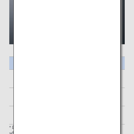
ชื่ออาหาร
ปลาร็อคฟิชแดงทอดกรอบ
มะเขือม่วงหมักในซอสถั่วเหลือง
มัฟฟิน ผลไม้แช่อิ่ม
* มีบางเส้นทางที่ไม่เสิร์ฟอาหารมื้อที่สองหรืออาหารมื้อเบาและ/
หรือของว่างเนื่องจากระยะเวลาของเที่ยวบิน