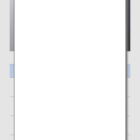
ชื่ออาหาร
แกงกะหรี่มะเขือเทศไก่ แกงถั่วเลนทิลและ ข้าวหอมมะลิ
ผัดเผ็ดกุ้งหมัก
บีทรูทและสลัดข้าวออร์โซ