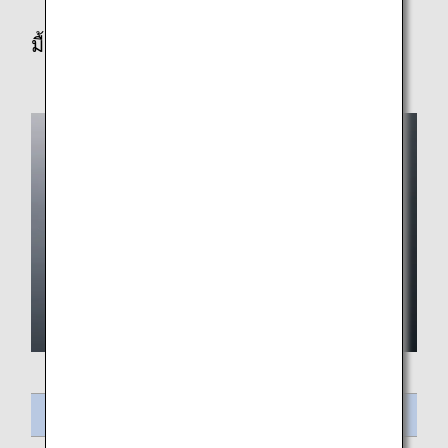
มื้อเที่ยง/เย็น
ชื่ออาหาร