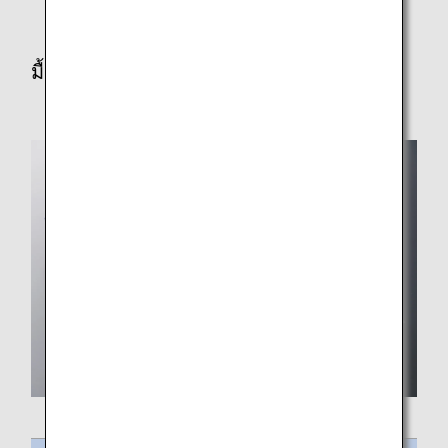
มื้อเที่ยง/เย็น