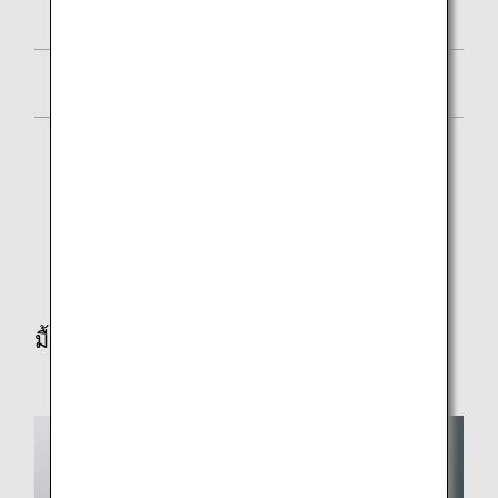
ขนมปังไรย์แบบก้อน
มูสมะม่วง
* Some items will not be served on late night flights
first/business class.
* บางรายการจะไม่นำมาเสิร์ฟในเที่ยวบินรอบดึกของ
ชั้นเฟิร์สคลาส/ชั้นธุรกิจ
มื้อที่สอง