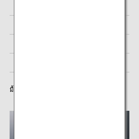
ปลาแซลมอนย่าง
สลัดคูสคูส
ขนมปังมะเขือเทศ
บราวนี
มื้อที่สอง