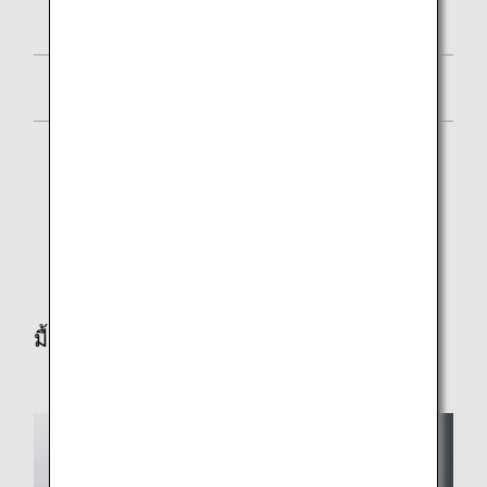
ขนมปังไรย์แบบก้อน
มูสมะม่วง
* Some items will not be served on late night flights
first/business class.
* บางรายการจะไม่นำมาเสิร์ฟในเที่ยวบินรอบดึกของ
ชั้นเฟิร์สคลาส/ชั้นธุรกิจ
มื้อที่สอง