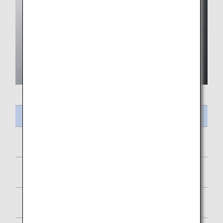
ชื่ออาหาร
แกงกะหรี่มะเขือเทศไก่ แกงถั่วเลนทิลและ ข้าวหอมมะลิ
ผัดเผ็ดกุ้งหมัก
บีทรูทและสลัดข้าวออร์โซ