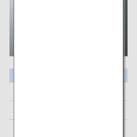
ชื่ออาหาร
ไข่อบชีสและไส้กรอกไก่
เพ็ตตีปารีส
ฟักทองมัฟฟินเพลนโยเกิร์ต