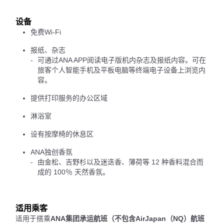
设备
免费Wi-Fi
报纸、杂志
可通过ANA APP阅读电子版机内杂志及报纸内容。可在
旅客个人智能手机及平板电脑等终端电子设备上浏览内
容。
提供打印服务的办公区域
淋浴室
设有按摩椅的休息区
ANA独创香氛
由金松、吉野杉以及迷迭香、薄荷等 12 种香料混合而
成的 100％ 天然香氛。
适用乘客
适用于搭乘
ANA集团承运航班（不包含AirJapan（NQ）航班