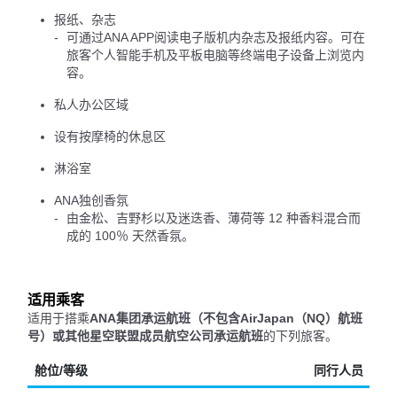
报纸、杂志
可通过ANA APP阅读电子版机内杂志及报纸内容。可在
旅客个人智能手机及平板电脑等终端电子设备上浏览内
容。
私人办公区域
设有按摩椅的休息区
淋浴室
ANA独创香氛
由金松、吉野杉以及迷迭香、薄荷等 12 种香料混合而
成的 100％ 天然香氛。
适用乘客
适用于搭乘
ANA集团承运航班（不包含AirJapan（NQ）航班
号）或其他星空联盟成员航空公司承运航班
的下列旅客。
舱位/等级
同行人员