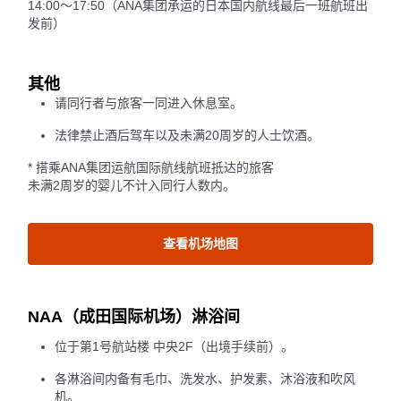
14:00～17:50（ANA集团承运的日本国内航线最后一班航班出
发前）
其他
请同行者与旅客一同进入休息室。
法律禁止酒后驾车以及未满20周岁的人士饮酒。
* 搭乘ANA集团运航国际航线航班抵达的旅客
未满2周岁的婴儿不计入同行人数内。
查看机场地图
NAA（成田国际机场）淋浴间
位于第1号航站楼 中央2F（出境手续前）。
各淋浴间内备有毛巾、洗发水、护发素、沐浴液和吹风
机。