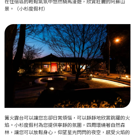
在住宿區的輕鬆氣氛中悠然騎馬漫遊，欣賞壯麗的阿蘇山
景。（小杉度假村）
篝火露台可以讓您忘卻日常煩惱，可以靜靜地欣賞跳躍的火
焰。小杉度假村為您提供寧靜的氛圍，四周環繞著自然森
林，讓您可以放鬆身心，仰望星光閃閃的夜空，感受火焰的