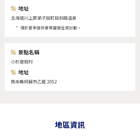
地址
北海道川上郡弟子屈町屈斜路溫泉
僅於夏季提供豪華露營住宿計劃。
景點名稱
小杉度假村
地址
熊本縣阿蘇市乙姬 2052
地區資訊