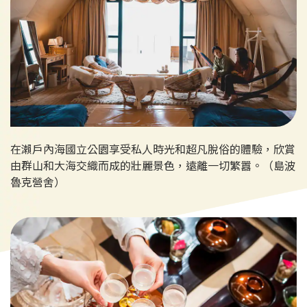
在瀨戶內海國立公園享受私人時光和超凡脫俗的體驗，欣賞
由群山和大海交織而成的壯麗景色，遠離一切繁囂。（島波
魯克營舍）