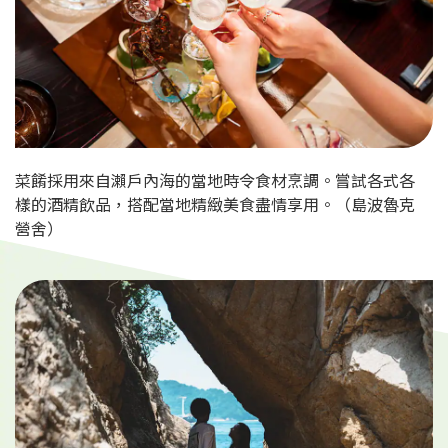
菜餚採用來自瀨戶內海的當地時令食材烹調。嘗試各式各
樣的酒精飲品，搭配當地精緻美食盡情享用。（島波魯克
營舍）