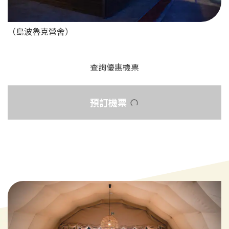
（島波魯克營舍）
查詢優惠機票
預訂機票