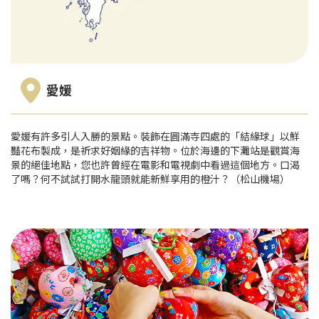
愛媛
愛媛有許多引人入勝的景點。裝飾在圓滿寺四處的「結緣球」以鮮
豔花布製成，是祈求好姻緣的吉祥物。位於海邊的下灘站是觀賞海
景的絕佳地點，您也許曾經在電影和電視劇中看過這個地方。口渴
了嗎？何不試試打開水龍頭就能新鮮享用的橙汁？（松山機場）