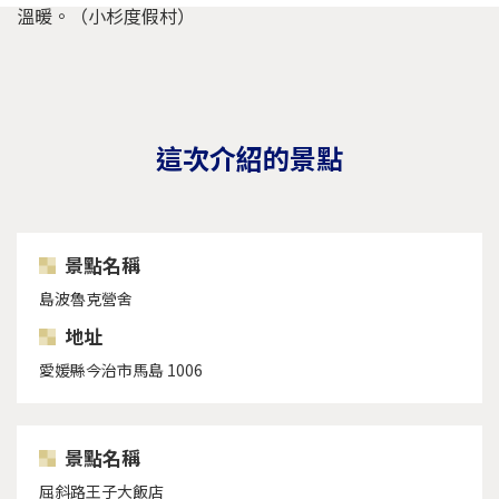
溫暖。（小杉度假村）
這次介紹的景點
景點名稱
島波魯克營舍
地址
愛媛縣今治市馬島 1006
景點名稱
屈斜路王子大飯店