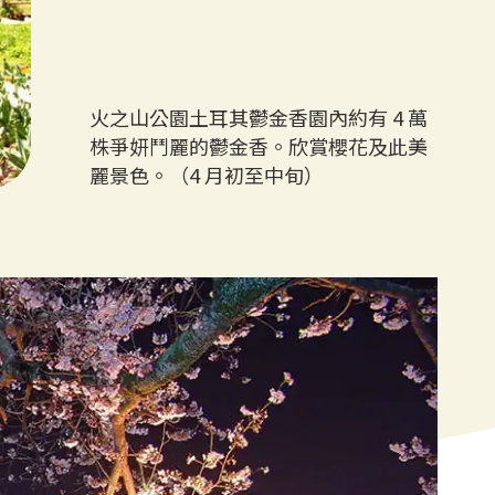
火之山公園土耳其鬱金香園內約有 4 萬
株爭妍鬥麗的鬱金香。欣賞櫻花及此美
麗景色。（4 月初至中旬）