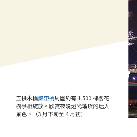
五拱木橋
錦帶橋
周圍約有 1,500 棵櫻花
樹爭相綻放。欣賞夜晚燈光璀璨的迷人
景色。（3 月下旬至 4 月初）