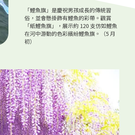
「鯉魚旗」是慶祝男孩成長的傳統習
俗，並會懸掛飾有鯉魚的彩帶。觀賞
「紙鯉魚旗」，展示約 120 支仿如鯉魚
在河中游動的色彩繽紛鯉魚旗。（5 月
初）